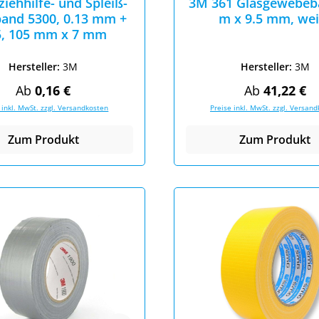
iehhilfe- und Spleiß-
3M 361 Glasgewebeb
and 5300, 0.13 mm +
m x 9.5 mm, wei
5, 105 mm x 7 mm
Hersteller:
3M
Hersteller:
3M
Regulärer Preis:
Regulärer Pr
Ab
0,16 €
Ab
41,22 €
 inkl. MwSt. zzgl. Versandkosten
Preise inkl. MwSt. zzgl. Versan
Zum Produkt
Zum Produkt