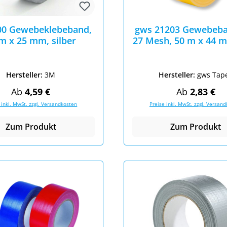
00 Gewebeklebeband,
gws 21203 Gewebeba
m x 25 mm, silber
27 Mesh, 50 m x 44 m
Hersteller:
3M
Hersteller:
gws Tap
Regulärer Preis:
Regulärer Pr
Ab
4,59 €
Ab
2,83 €
 inkl. MwSt. zzgl. Versandkosten
Preise inkl. MwSt. zzgl. Versan
Zum Produkt
Zum Produkt