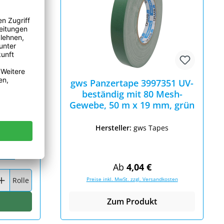
erfect
gws Panzertape 3997351 UV-
m x 38
beständig mit 80 Mesh-
Gewebe, 50 m x 19 mm, grün
Hersteller:
gws Tapes
Preis:
dkosten
Regulärer Preis:
Ab
4,04 €
wünschten Wert ein oder benutze die Schaltflächen um die Anzahl
Rolle
Preise inkl. MwSt. zzgl. Versandkosten
arenkorb
Zum Produkt