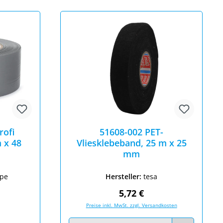
rofi
51608-002 PET-
 x 48
Vliesklebeband, 25 m x 25
mm
ape
Hersteller:
tesa
Regulärer Preis:
5,72 €
Preise inkl. MwSt. zzgl. Versandkosten
eis:
Produkt Anzahl: Gib den gewünschten Wert ei