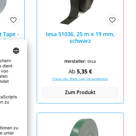
t Tape -
tesa 51036, 25 m x 19 mm,
nd
schwarz
g), 48
er
trial
Hersteller:
tesa
eis:
Regulärer Preis:
Ab
5,35 €
dkosten
Preise inkl. MwSt. zzgl. Versandkosten
Zum Produkt