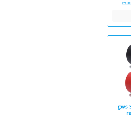
Preise
gws 
r