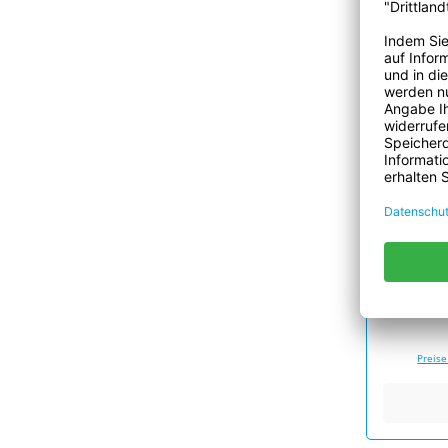
tesa 4
Silofol
Silof
Preise