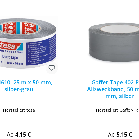
4610, 25 m x 50 mm,
Gaffer-Tape 402 P
silber-grau
Allzweckband, 50 m
mm, silber
Hersteller:
tesa
Hersteller:
Gaffer-T
Regulärer Preis:
Regulärer Pr
Ab
4,15 €
Ab
5,15 €