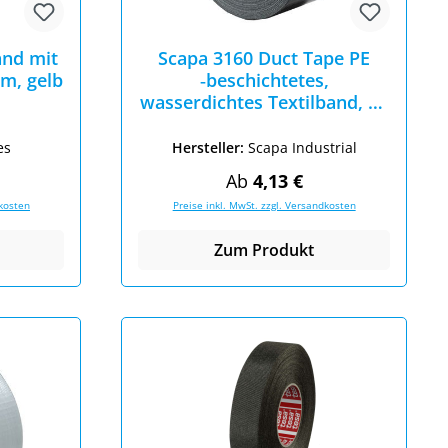
nd mit
Scapa 3160 Duct Tape PE
m, gelb
‐beschichtetes,
wasserdichtes Textilband, 50
mm x 50 m, silber
es
Hersteller:
Scapa Industrial
eis:
Regulärer Preis:
Ab
4,13 €
dkosten
Preise inkl. MwSt. zzgl. Versandkosten
Zum Produkt