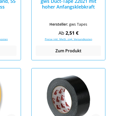
and, 55
gws Duct-Tape 22021 mit
ss
hoher Anfangsklebkraft
Hersteller:
gws Tapes
eis:
Regulärer Preis:
Ab
2,51 €
dkosten
Preise inkl. MwSt. zzgl. Versandkosten
Zum Produkt