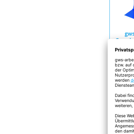
gws
Gewebe
H
Preise