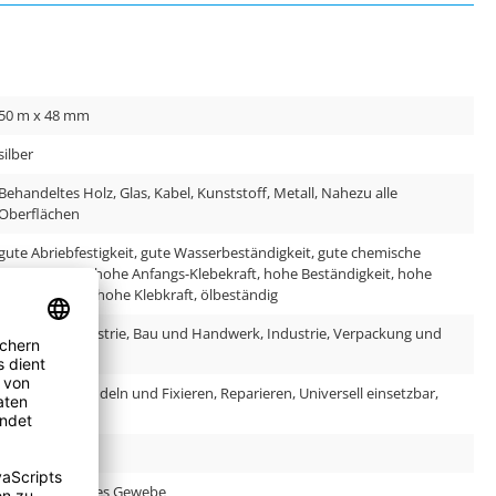
50 m x 48 mm
silber
Behandeltes Holz, Glas, Kabel, Kunststoff, Metall, Nahezu alle
Oberflächen
gute Abriebfestigkeit, gute Wasserbeständigkeit, gute chemische
Beständigkeit, hohe Anfangs-Klebekraft, hohe Beständigkeit, hohe
Endklebekraft, hohe Klebkraft, ölbeständig
Automobilindustrie, Bau und Handwerk, Industrie, Verpackung und
Logistik
Befestigen, Bündeln und Fixieren, Reparieren, Universell einsetzbar,
Verpacken
165.0 µm
PE-beschichtetes Gewebe