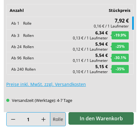
Anzahl
Stückpreis
7,92 €
Ab
1
Rolle
0,16 € / 1 Laufmeter
6,34 €
-19.9
%
Ab
3
Rollen
0,13 € / 1 Laufmeter
5,94 €
-25
%
Ab
24
Rollen
0,12 € / 1 Laufmeter
5,54 €
-30.1
%
Ab
96
Rollen
0,11 € / 1 Laufmeter
5,15 €
-35
%
Ab
240
Rollen
0,10 € / 1 Laufmeter
Preise inkl. MwSt. zzgl. Versandkosten
Versandzeit (Werktage): 4-7 Tage
Produkt Anzahl: Gib den gewünschten Wert ein oder benutze di
In den Warenkorb
Rolle