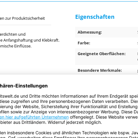
Eigenschaften
en zur Produktsicherheit
Abmessung:
serdichten und
he Anfangshaftung und Klebkraft.
Farbe:
mische Einflüsse.
Geeignete Oberflächen:
Besondere Merkmale:
lässiger Helfer für
rieren von Löchern und Rissen in
sicheres Verpacken von
Anwendungsbereich:
Anwendung:
Gesamtdicke:
Trägermaterial: