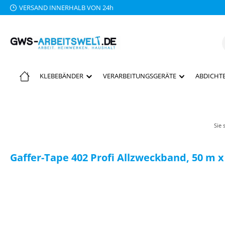
VERSAND INNERHALB VON 24h
 Hauptinhalt springen
Zur Suche springen
Zur Hauptnavigation springen
KLEBEBÄNDER
VERARBEITUNGSGERÄTE
ABDICHTE
Sie 
Gaffer-Tape 402 Profi Allzweckband, 50 m x
Bildergalerie überspringen