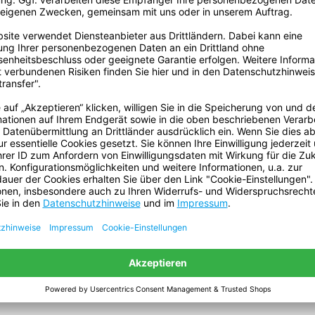
Klebemasse:
Ursprungsland:
Klebkraft auf Stahl:
Reißkraft:
Reißdehnung (Prozent):
Kerndurchmesser:
Temperaturbeständigkeit:
Zolltarifnummer:
Gefahrgut:
Batterien sind enthalten:
Enthält flüssigen Inhalt: