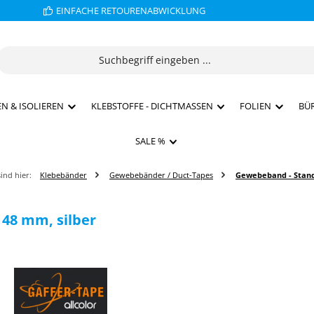
EINFACHE RETOURENABWICKLUNG
N & ISOLIEREN
KLEBSTOFFE - DICHTMASSEN
FOLIEN
BÜ
SALE %
sind hier:
Klebebänder
Gewebebänder / Duct-Tapes
Gewebeband - Stan
 48 mm, silber