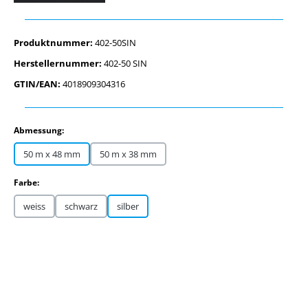
Produktnummer:
402-50SIN
Herstellernummer:
402-50 SIN
GTIN/EAN:
4018909304316
auswählen
Abmessung:
50 m x 48 mm
50 m x 38 mm
auswählen
Farbe:
weiss
schwarz
silber