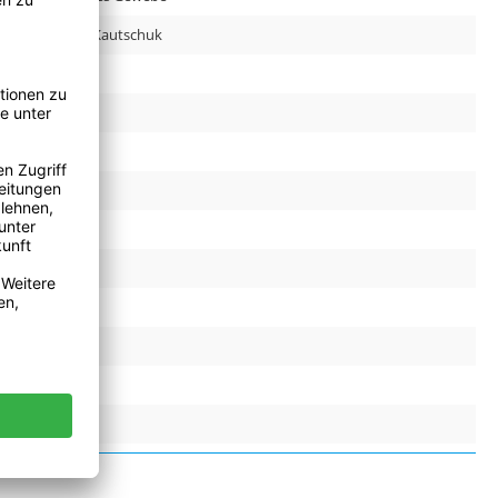
Synthetischer Kautschuk
CN
8.0 N/cm
30.0 N/cm
30
3 Zoll
bis 75°C
59061000
Nein
Nein
Nein