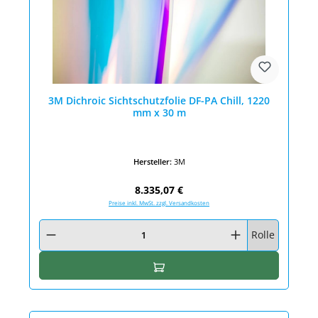
3M Dichroic Sichtschutzfolie DF-PA Chill, 1220
mm x 30 m
Hersteller:
3M
Regulärer Preis:
8.335,07 €
Preise inkl. MwSt. zzgl. Versandkosten
Produkt Anzahl: Gib den gewünschten Wert ein oder benutze die Schaltfläc
Rolle
In den Warenkorb