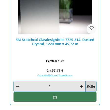
3M Scotchcal Glasdesignfolie 7725-314, Dusted
Crystal, 1220 mm x 45,72 m
Hersteller:
3M
Regulärer Preis:
2.497,47 €
Preise inkl. MwSt. zzgl. Versandkosten
Produkt Anzahl: Gib den gewünschten Wert ein oder benutze die Schaltfläc
Rolle
In den Warenkorb