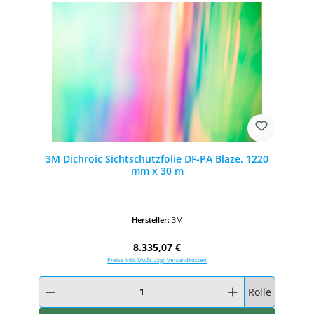
3M Dichroic Sichtschutzfolie DF-PA Blaze, 1220
mm x 30 m
Hersteller:
3M
Regulärer Preis:
8.335,07 €
Preise inkl. MwSt. zzgl. Versandkosten
Produkt Anzahl: Gib den gewünschten Wert ein oder benutze die Schaltfläc
Rolle