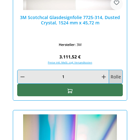
3M Scotchcal Glasdesignfolie 7725-314, Dusted
Crystal, 1524 mm x 45,72 m
Hersteller:
3M
Regulärer Preis:
3.111,52 €
Preise inkl. MwSt. zzgl. Versandkosten
Produkt Anzahl: Gib den gewünschten Wert ein oder benutze die Schaltfläc
Rolle
In den Warenkorb