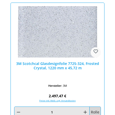
3M Scotchcal Glasdesignfolie 7725-324, Frosted
Crystal, 1220 mm x 45,72 m
Hersteller:
3M
Regulärer Preis:
2.497,47 €
Preise inkl. MwSt. zzgl. Versandkosten
Produkt Anzahl: Gib den gewünschten Wert ein oder benutze die Schaltfläc
Rolle