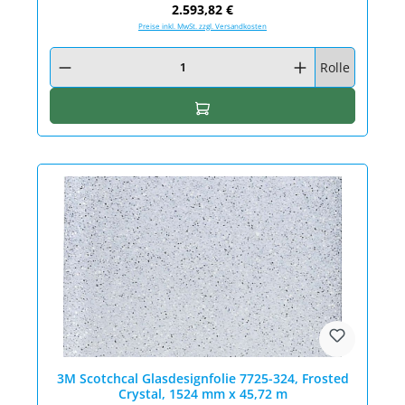
Regulärer Preis:
2.593,82 €
Preise inkl. MwSt. zzgl. Versandkosten
Produkt Anzahl: Gib den gewünschten Wert ein oder benutze die Schaltfläc
Rolle
In den Warenkorb
3M Scotchcal Glasdesignfolie 7725-324, Frosted
Crystal, 1524 mm x 45,72 m