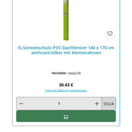
IS-Sonnenschutz-PVC-Dachfenster 140 x 170 cm
anthrazit/silber mit Klemmrahmen
Hersteller:
easyLife
Regulärer Preis:
30,43 €
Preise inkl. MwSt. zzgl. Versandkosten
Produkt Anzahl: Gib den gewünschten Wert ein oder benutze die Schaltfläc
Stück
In den Warenkorb