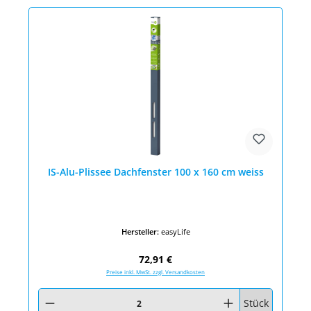
IS-Alu-Plissee Dachfenster 100 x 160 cm weiss
Hersteller:
easyLife
Regulärer Preis:
72,91 €
Preise inkl. MwSt. zzgl. Versandkosten
Produkt Anzahl: Gib den gewünschten Wert ein oder benutze die Schaltfläc
Stück