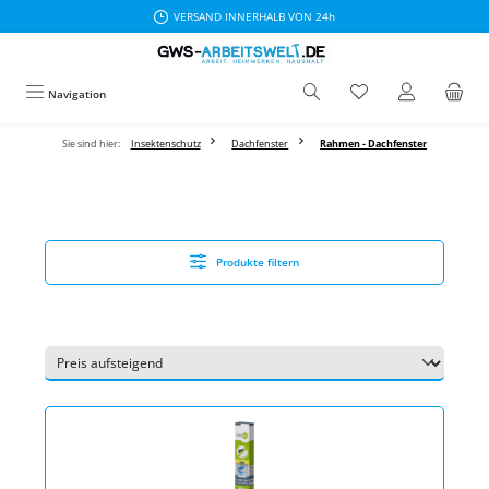
VERSAND INNERHALB VON 24h
Zum Hauptinhalt springen
Navigation
Sie sind hier:
Insektenschutz
Dachfenster
Rahmen - Dachfenster
Produkte filtern