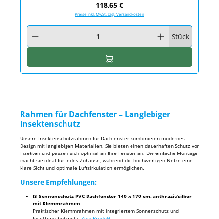
Regulärer Preis:
118,65 €
Preise inkl. MwSt. zzgl. Versandkosten
Produkt Anzahl: Gib den gewünschten Wert ein oder benutze die Schaltfläc
Stück
In den Warenkorb
Rahmen für Dachfenster – Langlebiger
Insektenschutz
Unsere Insektenschutzrahmen für Dachfenster kombinieren modernes
Design mit langlebigen Materialien. Sie bieten einen dauerhaften Schutz vor
Insekten und passen sich optimal an Ihre Fenster an. Die einfache Montage
macht sie ideal für jedes Zuhause, während die hochwertigen Netze eine
klare Sicht und optimale Luftzirkulation ermöglichen.
Unsere Empfehlungen:
IS Sonnenschutz PVC Dachfenster 140 x 170 cm, anthrazit/silber
mit Klemmrahmen
Praktischer Klemmrahmen mit integriertem Sonnenschutz und
Insektenschutznetz.
Zum Produkt