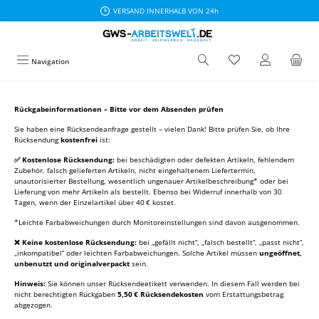
VERSAND INNERHALB VON 24h
Zum Hauptinhalt springen
Du hast 0 Produkte au
Navigation
Rückgabeinformationen – Bitte vor dem Absenden prüfen
Sie haben eine Rücksendeanfrage gestellt – vielen Dank! Bitte prüfen Sie, ob Ihre
Rücksendung
kostenfrei
ist:
✅ Kostenlose Rücksendung:
bei beschädigten oder defekten Artikeln, fehlendem
Zubehör, falsch gelieferten Artikeln, nicht eingehaltenem Liefertermin,
unautorisierter Bestellung, wesentlich ungenauer Artikelbeschreibung* oder bei
Lieferung von mehr Artikeln als bestellt. Ebenso bei Widerruf innerhalb von 30
Tagen, wenn der Einzelartikel über 40 € kostet.
*Leichte Farbabweichungen durch Monitoreinstellungen sind davon ausgenommen.
❌ Keine kostenlose Rücksendung:
bei „gefällt nicht“, „falsch bestellt“, „passt nicht“,
„inkompatibel“ oder leichten Farbabweichungen. Solche Artikel müssen
ungeöffnet,
unbenutzt und originalverpackt
sein.
Hinweis:
Sie können unser Rücksendeetikett verwenden. In diesem Fall werden bei
nicht berechtigten Rückgaben
5,50 € Rücksendekosten
vom Erstattungsbetrag
abgezogen.