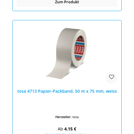
Zum Produkt
tesa 4713 Papier-Packband, 50 m x 75 mm, weiss
Hersteller:
tesa
Regulärer Preis:
Ab
4,15 €