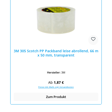
3M 305 Scotch PP Packband leise abrollend, 66 m
x 50 mm, transparent
Hersteller:
3M
Regulärer Preis:
Ab
1,87 €
Preise inkl. MwSt. zzgl. Versandkosten
Zum Produkt