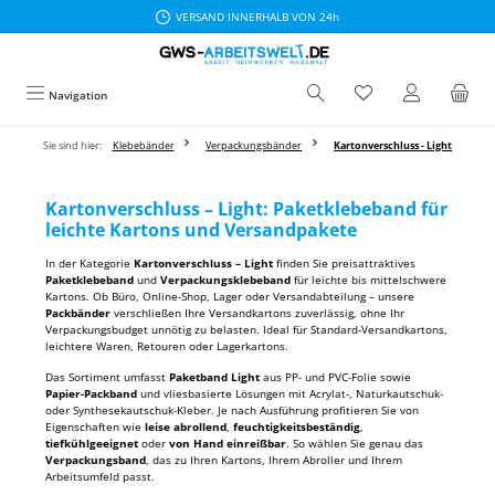
VERSAND INNERHALB VON 24h
Zum Hauptinhalt springen
Navigation
Sie sind hier:
Klebebänder
Verpackungsbänder
Kartonverschluss - Light
Kartonverschluss – Light: Paketklebeband für
leichte Kartons und Versandpakete
In der Kategorie
Kartonverschluss – Light
finden Sie preisattraktives
Paketklebeband
und
Verpackungsklebeband
für leichte bis mittelschwere
Kartons. Ob Büro, Online-Shop, Lager oder Versandabteilung – unsere
Packbänder
verschließen Ihre Versandkartons zuverlässig, ohne Ihr
Verpackungsbudget unnötig zu belasten. Ideal für Standard-Versandkartons,
leichtere Waren, Retouren oder Lagerkartons.
Das Sortiment umfasst
Paketband Light
aus PP- und PVC-Folie sowie
Papier-Packband
und vliesbasierte Lösungen mit Acrylat-, Naturkautschuk-
oder Synthesekautschuk-Kleber. Je nach Ausführung profitieren Sie von
Eigenschaften wie
leise abrollend
,
feuchtigkeitsbeständig
,
tiefkühlgeeignet
oder
von Hand einreißbar
. So wählen Sie genau das
Verpackungsband
, das zu Ihren Kartons, Ihrem Abroller und Ihrem
Arbeitsumfeld passt.