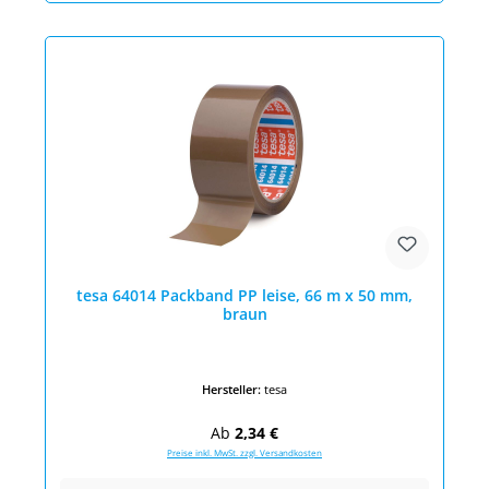
tesa 64014 Packband PP leise, 66 m x 50 mm,
braun
Hersteller:
tesa
Regulärer Preis:
Ab
2,34 €
Preise inkl. MwSt. zzgl. Versandkosten