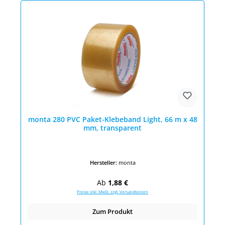
monta 280 PVC Paket-Klebeband Light, 66 m x 48
mm, transparent
Hersteller:
monta
Regulärer Preis:
Ab
1,88 €
Preise inkl. MwSt. zzgl. Versandkosten
Zum Produkt