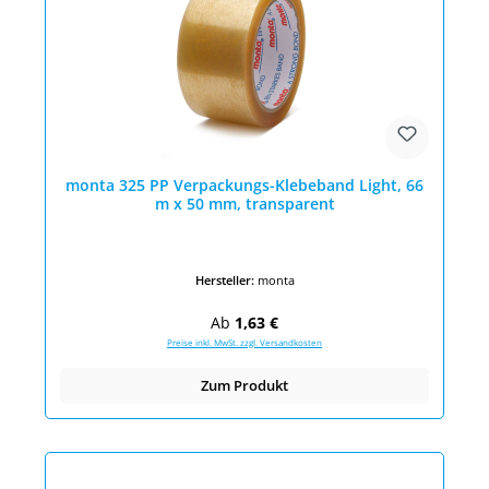
monta 325 PP Verpackungs-Klebeband Light, 66
m x 50 mm, transparent
Hersteller:
monta
Regulärer Preis:
Ab
1,63 €
Preise inkl. MwSt. zzgl. Versandkosten
Zum Produkt