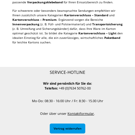
passende
Verpackungsklebeband
für Ihren Einsatzbereich zu finden.
Für schwerere oder besonders beanspruchte Sendungen empfehlen wir
Ihnen zusätzlich unsere Kategorien
Kartonverschluss – Standard
und
Kartonverschluss – Premium
. Ergänzend sorgen die Bereiche
Innenverpackung
(z. B. Füll- und Polstermaterial) und
Transportsicherung
(z. B. Umreifung und Sicherungsbänder) dafür, dass Ihre Ware im Karton
optimal geschützt ist. So bildet die Kategorie
Kartonverschluss – Light
den
idealen Einstieg für alle, die ein zuverlässiges, wirtschaftliches
Paketband
für leichte Kartons suchen.
SERVICE-HOTLINE
Wir sind persönlich für Sie da:
Telefon:
+49 (0)7634 50762-00
Mo-Do: 08:30 - 16:00 Uhr / Fr: 8:30 - 15.00 Uhr
Oder über unser
Kontaktformular
.
Vertrag widerrufen