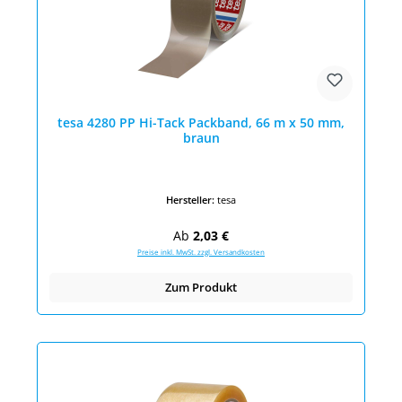
tesa 4280 PP Hi-Tack Packband, 66 m x 50 mm,
braun
Hersteller:
tesa
Regulärer Preis:
Ab
2,03 €
Preise inkl. MwSt. zzgl. Versandkosten
Zum Produkt