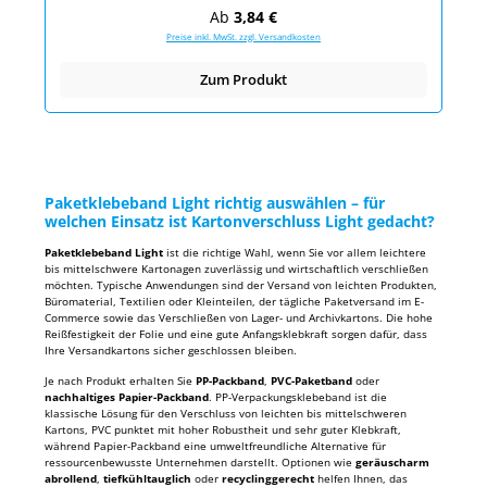
Regulärer Preis:
Ab
3,84 €
Preise inkl. MwSt. zzgl. Versandkosten
Zum Produkt
Paketklebeband Light richtig auswählen – für
welchen Einsatz ist Kartonverschluss Light gedacht?
Paketklebeband Light
ist die richtige Wahl, wenn Sie vor allem leichtere
bis mittelschwere Kartonagen zuverlässig und wirtschaftlich verschließen
möchten. Typische Anwendungen sind der Versand von leichten Produkten,
Büromaterial, Textilien oder Kleinteilen, der tägliche Paketversand im E-
Commerce sowie das Verschließen von Lager- und Archivkartons. Die hohe
Reißfestigkeit der Folie und eine gute Anfangsklebkraft sorgen dafür, dass
Ihre Versandkartons sicher geschlossen bleiben.
Je nach Produkt erhalten Sie
PP-Packband
,
PVC-Paketband
oder
nachhaltiges Papier-Packband
. PP-Verpackungsklebeband ist die
klassische Lösung für den Verschluss von leichten bis mittelschweren
Kartons, PVC punktet mit hoher Robustheit und sehr guter Klebkraft,
während Papier-Packband eine umweltfreundliche Alternative für
ressourcenbewusste Unternehmen darstellt. Optionen wie
geräuscharm
abrollend
,
tiefkühltauglich
oder
recyclinggerecht
helfen Ihnen, das