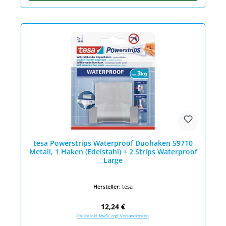
tesa Powerstrips Waterproof Duohaken 59710
Metall, 1 Haken (Edelstahl) + 2 Strips Waterproof
Large
Hersteller:
tesa
Regulärer Preis:
12,24 €
Preise inkl. MwSt. zzgl. Versandkosten