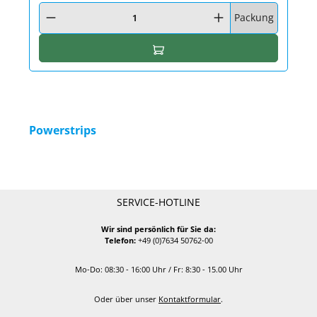
Produkt Anzahl: Gib den gewünschten Wert ein oder benutze die Schaltfläc
Packung
In den Warenkorb
Powerstrips
SERVICE-HOTLINE
Wir sind persönlich für Sie da:
Telefon:
+49 (0)7634 50762-00
Mo-Do: 08:30 - 16:00 Uhr / Fr: 8:30 - 15.00 Uhr
Oder über unser
Kontaktformular
.