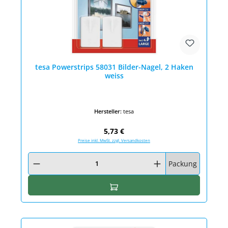
tesa Powerstrips 58031 Bilder-Nagel, 2 Haken
weiss
Hersteller:
tesa
Regulärer Preis:
5,73 €
Preise inkl. MwSt. zzgl. Versandkosten
Produkt Anzahl: Gib den gewünschten Wert ein oder benutze die Schaltfläc
Packung
In den Warenkorb