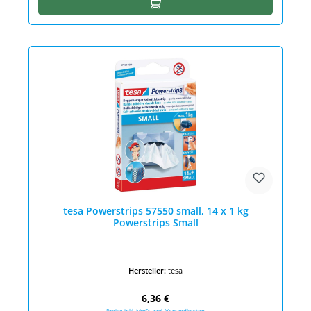
In den Warenkorb
tesa Powerstrips 57550 small, 14 x 1 kg
Powerstrips Small
Hersteller:
tesa
Regulärer Preis:
6,36 €
Preise inkl. MwSt. zzgl. Versandkosten