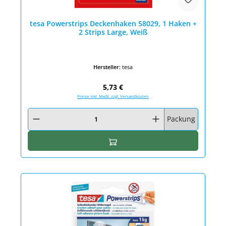
tesa Powerstrips Deckenhaken 58029, 1 Haken +
2 Strips Large, Weiß
Hersteller:
tesa
Regulärer Preis:
5,73 €
Preise inkl. MwSt. zzgl. Versandkosten
Produkt Anzahl: Gib den gewünschten Wert ein oder benutze die Schaltfläc
Packung
In den Warenkorb