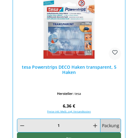
tesa Powerstrips DECO Haken transparent, 5
Haken
Hersteller:
tesa
Regulärer Preis:
6,36 €
Preise inkl. MwSt. zzgl. Versandkosten
Produkt Anzahl: Gib den gewünschten Wert ein oder benutze die Schaltfläc
Packung