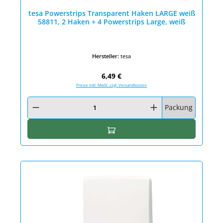
tesa Powerstrips Transparent Haken LARGE weiß
58811, 2 Haken + 4 Powerstrips Large, weiß
Hersteller:
tesa
Regulärer Preis:
6,49 €
Preise inkl. MwSt. zzgl. Versandkosten
Produkt Anzahl: Gib den gewünschten Wert ein oder benutze die Schaltfläc
Packung
In den Warenkorb