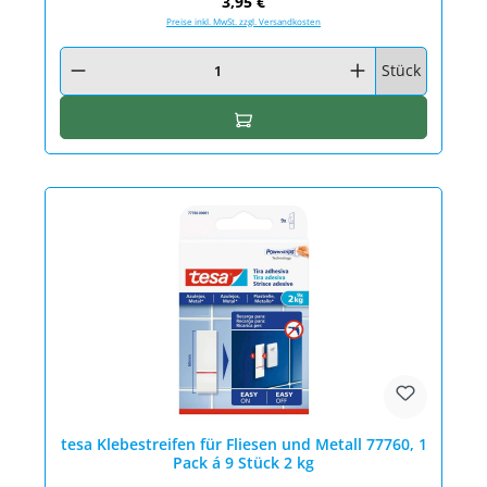
Regulärer Preis:
3,95 €
Preise inkl. MwSt. zzgl. Versandkosten
Produkt Anzahl: Gib den gewünschten Wert ein oder benutze die Schaltfläc
Stück
In den Warenkorb
tesa Klebestreifen für Fliesen und Metall 77760, 1
Pack á 9 Stück 2 kg