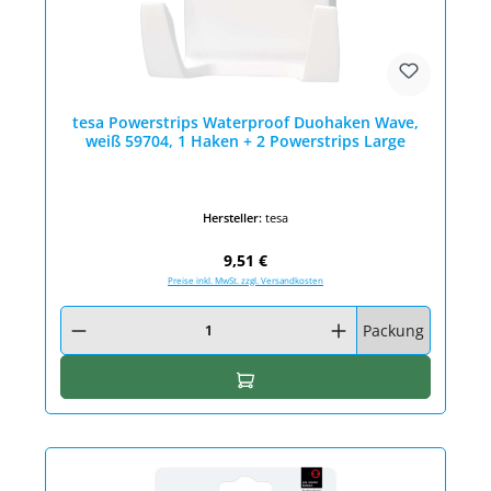
tesa Powerstrips Waterproof Duohaken Wave,
weiß 59704, 1 Haken + 2 Powerstrips Large
Hersteller:
tesa
Regulärer Preis:
9,51 €
Preise inkl. MwSt. zzgl. Versandkosten
Produkt Anzahl: Gib den gewünschten Wert ein oder benutze die Schaltfläc
Packung
In den Warenkorb