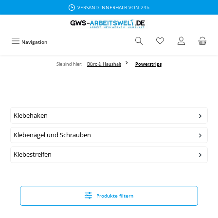
VERSAND INNERHALB VON 24h
Zum Hauptinhalt springen
Navigation
Sie sind hier:
Büro & Haushalt
Powerstrips
Klebehaken
Klebenägel und Schrauben
Klebestreifen
Produkte filtern