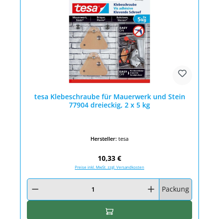
tesa Klebeschraube für Mauerwerk und Stein
77904 dreieckig, 2 x 5 kg
Hersteller:
tesa
Regulärer Preis:
10,33 €
Preise inkl. MwSt. zzgl. Versandkosten
Produkt Anzahl: Gib den gewünschten Wert ein oder benutze die Schaltfläc
Packung
In den Warenkorb