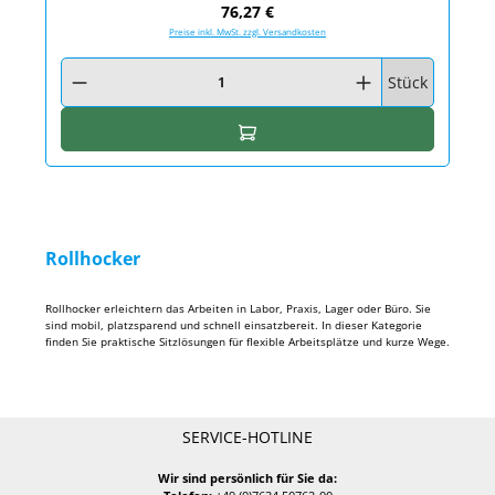
Regulärer Preis:
76,27 €
Preise inkl. MwSt. zzgl. Versandkosten
Produkt Anzahl: Gib den gewünschten Wert ein oder benutze die Schaltfläc
Stück
In den Warenkorb
Rollhocker
Rollhocker erleichtern das Arbeiten in Labor, Praxis, Lager oder Büro. Sie
sind mobil, platzsparend und schnell einsatzbereit. In dieser Kategorie
finden Sie praktische Sitzlösungen für flexible Arbeitsplätze und kurze Wege.
SERVICE-HOTLINE
Wir sind persönlich für Sie da: