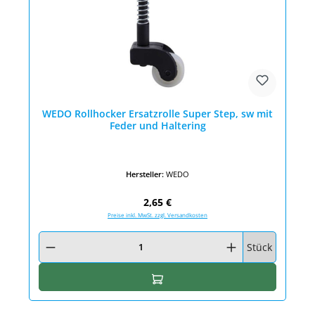
WEDO Rollhocker Ersatzrolle Super Step, sw mit
Feder und Haltering
Hersteller:
WEDO
Regulärer Preis:
2,65 €
Preise inkl. MwSt. zzgl. Versandkosten
Produkt Anzahl: Gib den gewünschten Wert ein oder benutze die Schaltfläc
Stück
In den Warenkorb