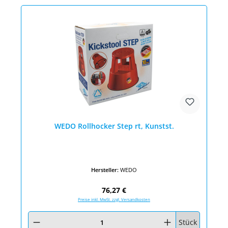
WEDO Rollhocker Step rt, Kunstst.
Hersteller:
WEDO
Regulärer Preis:
76,27 €
Preise inkl. MwSt. zzgl. Versandkosten
Produkt Anzahl: Gib den gewünschten Wert ein oder benutze die Schaltfläc
Stück