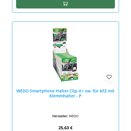
In den Warenkorb
WEDO Smartphone Halter Clip-it+ sw, für KFZ mit
Klemmhalter - P
Hersteller:
WEDO
Regulärer Preis:
25,63 €