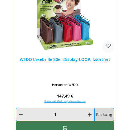
WEDO Lesebrille 30er Display LOOP, f.sortiert
Hersteller:
WEDO
Regulärer Preis:
147,49 €
Preise inkl. MwSt. zzgl. Versandkosten
Produkt Anzahl: Gib den gewünschten Wert ein oder benutze die Schaltfläc
Packung
In den Warenkorb