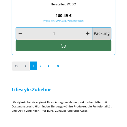
Hersteller:
WEDO
Regulärer Preis:
160,49 €
Preise inkl. MwSt. zzgl. Versandkosten
Produkt Anzahl: Gib den gewünschten Wert ein oder benutze die Schaltfläc
Packung
In den Warenkorb
Seite
Seite
1
2
Lifestyle-Zubehör
Lifestyle-Zubehör ergänzt Ihren Alltag um kleine, praktische Helfer mit
Designanspruch. Hier finden Sie ausgewählte Produkte, die Funktionalität
und Optik verbinden – für Büro, Zuhause und unterwegs.