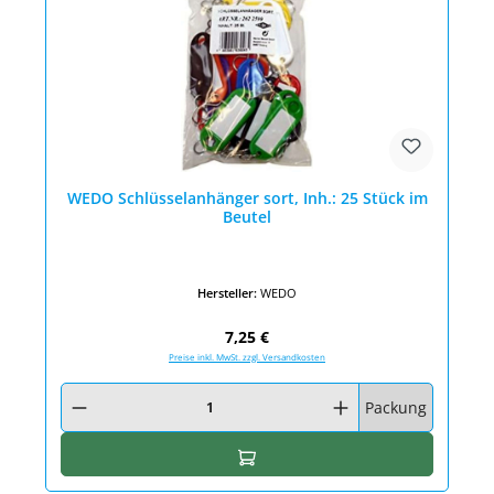
WEDO Schlüsselanhänger sort, Inh.: 25 Stück im
Beutel
Hersteller:
WEDO
Regulärer Preis:
7,25 €
Preise inkl. MwSt. zzgl. Versandkosten
Produkt Anzahl: Gib den gewünschten Wert ein oder benutze die Schaltfläc
Packung
In den Warenkorb