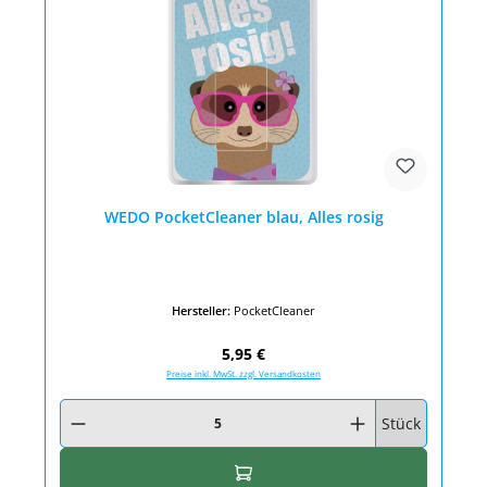
WEDO PocketCleaner blau, Alles rosig
Hersteller:
PocketCleaner
Regulärer Preis:
5,95 €
Preise inkl. MwSt. zzgl. Versandkosten
Produkt Anzahl: Gib den gewünschten Wert ein oder benutze die Schaltfläc
Stück
In den Warenkorb