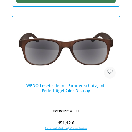
WEDO Lesebrille mit Sonnenschutz, mit
Federbügel 24er Display
Hersteller:
WEDO
Regulärer Preis:
151,12 €
Preise inkl. MwSt. zzgl. Versandkosten