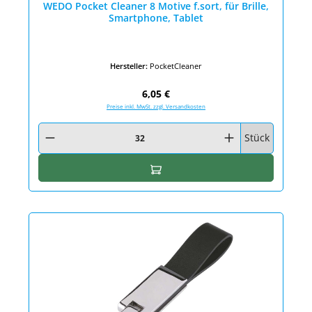
WEDO Pocket Cleaner 8 Motive f.sort, für Brille,
Smartphone, Tablet
Hersteller:
PocketCleaner
Regulärer Preis:
6,05 €
Preise inkl. MwSt. zzgl. Versandkosten
Produkt Anzahl: Gib den gewünschten Wert ein oder benutze die Schaltfläc
Stück
In den Warenkorb