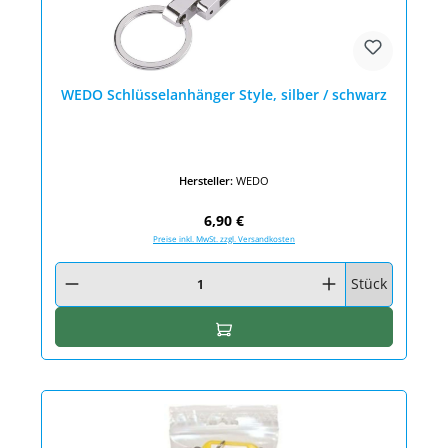
WEDO Schlüsselanhänger Style, silber / schwarz
Hersteller:
WEDO
Regulärer Preis:
6,90 €
Preise inkl. MwSt. zzgl. Versandkosten
Produkt Anzahl: Gib den gewünschten Wert ein oder benutze die Schaltfläc
Stück
In den Warenkorb