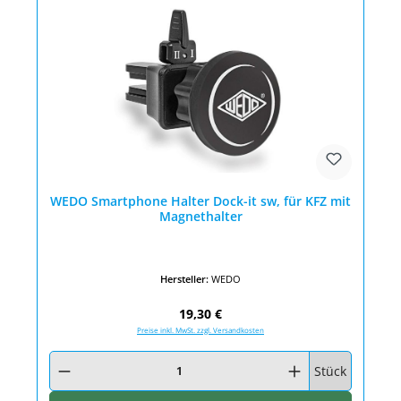
WEDO Smartphone Halter Dock-it sw, für KFZ mit
Magnethalter
Hersteller:
WEDO
Regulärer Preis:
19,30 €
Preise inkl. MwSt. zzgl. Versandkosten
Produkt Anzahl: Gib den gewünschten Wert ein oder benutze die Schaltfläc
Stück