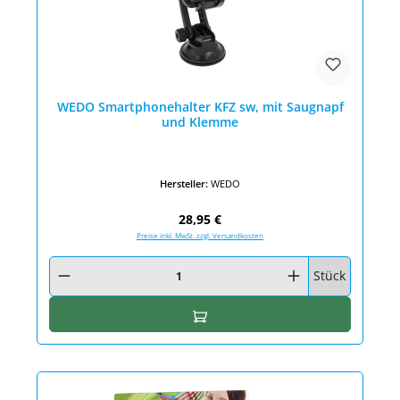
WEDO Smartphonehalter KFZ sw, mit Saugnapf
und Klemme
Hersteller:
WEDO
Regulärer Preis:
28,95 €
Preise inkl. MwSt. zzgl. Versandkosten
Produkt Anzahl: Gib den gewünschten Wert ein oder benutze die Schaltfläc
Stück
In den Warenkorb