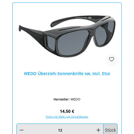
WEDO Überzieh-Sonnenbrille sw, incl. Etui
Hersteller:
WEDO
Regulärer Preis:
14,50 €
Preise inkl. MwSt. zzgl. Versandkosten
Produkt Anzahl: Gib den gewünschten Wert ein oder benutze die Schaltfläc
Stück