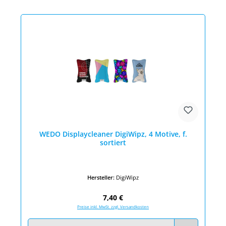
WEDO Displaycleaner DigiWipz, 4 Motive, f.
sortiert
Hersteller:
DigiWipz
Regulärer Preis:
7,40 €
Preise inkl. MwSt. zzgl. Versandkosten
Produkt Anzahl: Gib den gewünschten Wert ein oder benutze die Schaltfläc