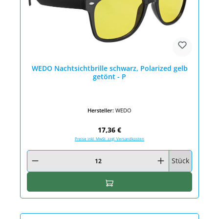
WEDO Nachtsichtbrille schwarz, Polarized gelb
getönt - P
Hersteller:
WEDO
Regulärer Preis:
17,36 €
Preise inkl. MwSt. zzgl. Versandkosten
Produkt Anzahl: Gib den gewünschten Wert ein oder benutze die Schaltfläc
Stück
In den Warenkorb