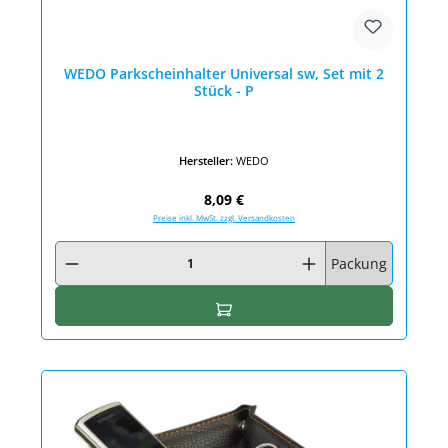
WEDO Parkscheinhalter Universal sw, Set mit 2
Stück - P
Hersteller:
WEDO
Regulärer Preis:
8,09 €
Preise inkl. MwSt. zzgl. Versandkosten
Produkt Anzahl: Gib den gewünschten Wert ein oder benutze die Schaltfläc
Packung
In den Warenkorb