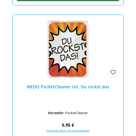
WEDO PocketCleaner rot, Du rockst das
Hersteller:
PocketCleaner
Regulärer Preis:
5,95 €
Preise inkl. MwSt. zzgl. Versandkosten