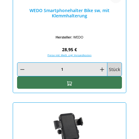
WEDO Smartphonehalter Bike sw, mit
Klemmhalterung
Hersteller:
WEDO
Regulärer Preis:
28,95 €
Preise inkl. MwSt. zzgl. Versandkosten
Produkt Anzahl: Gib den gewünschten Wert ein oder benutze die Schaltfläc
Stück
In den Warenkorb