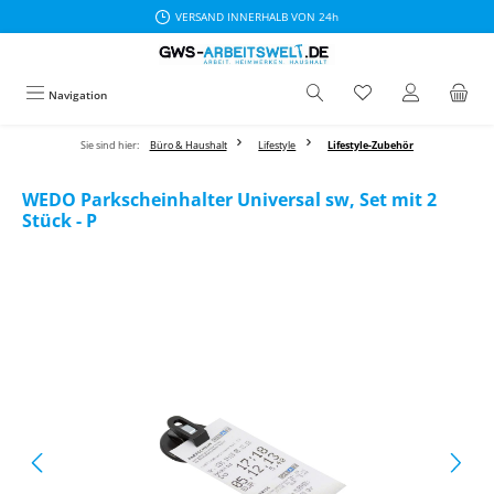
VERSAND INNERHALB VON 24h
Zum Hauptinhalt springen
Navigation
Sie sind hier:
Büro & Haushalt
Lifestyle
Lifestyle-Zubehör
WEDO Parkscheinhalter Universal sw, Set mit 2
Stück - P
Bildergalerie überspringen