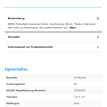
Beschreibung
WEDO Parkschein-Universall-Halter, durchmesser 30mm, ‘‘Made in Germany‘‘
hält nicht nur Parkscheine. Die stabile Klammer auf…
Mehr
Hersteller
Informationen zur Produktsicherheit
Eigenschaften
Garantie:
24 Monate
Ursprungsland:
DE
ECLASS Klassifizierung Nummer:
24230803
Volumen:
130.5 cm³
Gefahrgut:
false