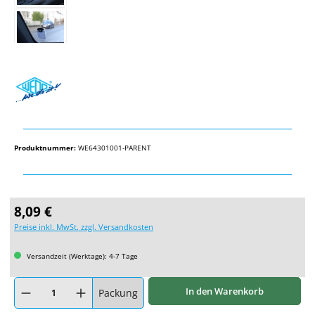
Produktnummer:
WE64301001-PARENT
Regulärer Preis:
8,09 €
Preise inkl. MwSt. zzgl. Versandkosten
Versandzeit (Werktage): 4-7 Tage
Produkt Anzahl: Gib den gewünschten Wert ein oder benutze die Schaltflächen um
In den Warenkorb
Packung