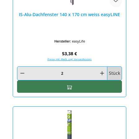
IS-Alu-Dachfenster 140 x 170 cm weiss easyLINE
Hersteller:
easyLife
Regulärer Preis:
53,38 €
Preise inkl. MwSt. zzgl. Versandkosten
Produkt Anzahl: Gib den gewünschten Wert ein oder benutze die Schaltfläc
Stück
In den Warenkorb