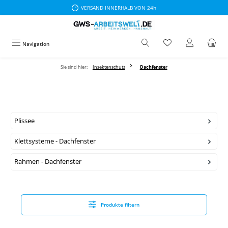
VERSAND INNERHALB VON 24h
Zum Hauptinhalt springen
Navigation
Sie sind hier:
Insektenschutz
Dachfenster
Plissee
Klettsysteme - Dachfenster
Rahmen - Dachfenster
Produkte filtern