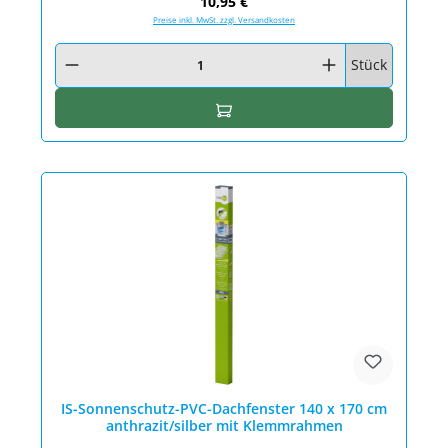
Regulärer Preis:
10,95 €
Preise inkl. MwSt. zzgl. Versandkosten
Produkt Anzahl: Gib den gewünschten Wert ein oder benutze die Schaltfläc
Stück
In den Warenkorb
IS-Sonnenschutz-PVC-Dachfenster 140 x 170 cm
anthrazit/silber mit Klemmrahmen