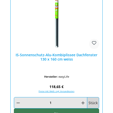
IS-Sonnenschutz-Alu-Kombiplissee Dachfenster
130 x 160 cm weiss
Hersteller:
easyLife
Regulärer Preis:
118,65 €
Preise inkl. MwSt. zzgl. Versandkosten
Produkt Anzahl: Gib den gewünschten Wert ein oder benutze die Schaltfläc
Stück