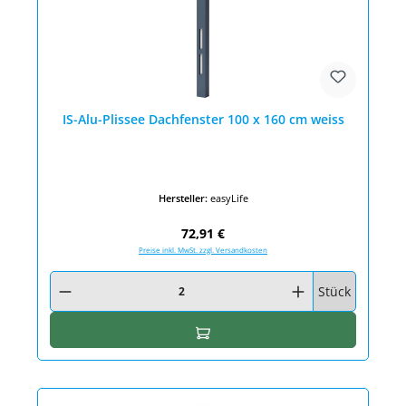
IS-Alu-Plissee Dachfenster 100 x 160 cm weiss
Hersteller:
easyLife
Regulärer Preis:
72,91 €
Preise inkl. MwSt. zzgl. Versandkosten
Produkt Anzahl: Gib den gewünschten Wert ein oder benutze die Schaltfläc
Stück
In den Warenkorb