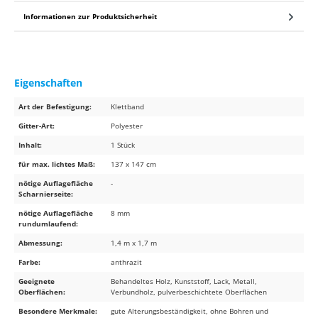
Informationen zur Produktsicherheit
Eigenschaften
Art der Befestigung:
Klettband
Gitter-Art:
Polyester
Inhalt:
1 Stück
für max. lichtes Maß:
137 x 147 cm
nötige Auflagefläche
-
Scharnierseite:
nötige Auflagefläche
8 mm
rundumlaufend:
Abmessung:
1,4 m x 1,7 m
Farbe:
anthrazit
Geeignete
Behandeltes Holz, Kunststoff, Lack, Metall,
Oberflächen:
Verbundholz, pulverbeschichtete Oberflächen
Besondere Merkmale:
gute Alterungsbeständigkeit, ohne Bohren und