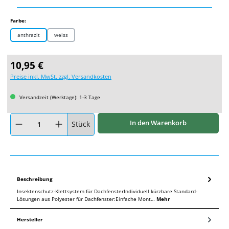
auswählen
Farbe:
anthrazit
weiss
Regulärer Preis:
10,95 €
Preise inkl. MwSt. zzgl. Versandkosten
Versandzeit (Werktage): 1-3 Tage
Produkt Anzahl: Gib den gewünschten Wert ein oder benutze die Schaltflächen um
In den Warenkorb
Stück
Beschreibung
Insektenschutz-Klettsystem für DachfensterIndividuell kürzbare Standard-
Lösungen aus Polyester für Dachfenster:Einfache Mont…
Mehr
Hersteller