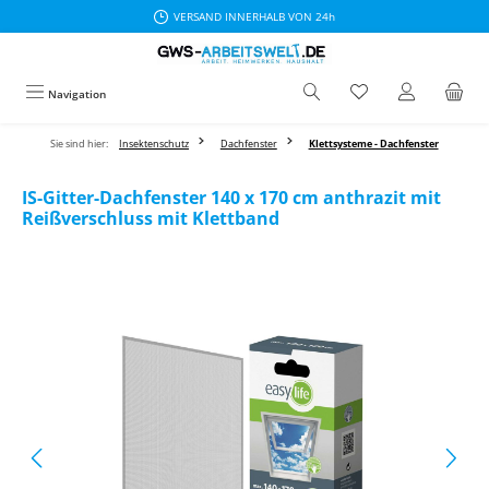
VERSAND INNERHALB VON 24h
Zum Hauptinhalt springen
Navigation
Sie sind hier:
Insektenschutz
Dachfenster
Klettsysteme - Dachfenster
IS-Gitter-Dachfenster 140 x 170 cm anthrazit mit
Reißverschluss mit Klettband
Bildergalerie überspringen