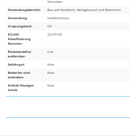
Schrauben
Anwendungsbereich:
Bau und Handwerk, Heimgebrauch und Dekoration
Anwendung:
Insektenschutz
Ursprungsland:
CN
ECLASS
22270109
Klassifizierung
Nummer:
Rückstandsfrei
true
entfernbar:
Gefahrgut:
false
Batterien sind
false
enthalten:
Enthält flüssigen
false
Inhalt: