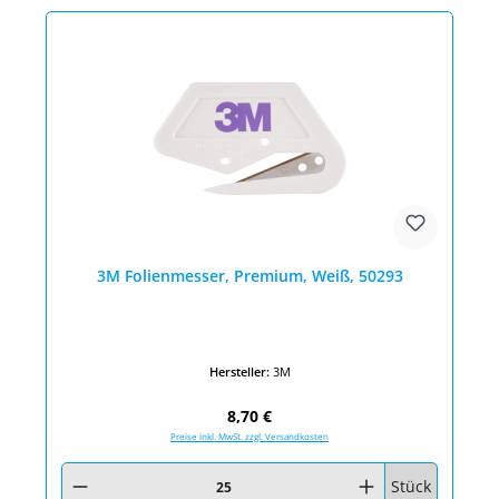
3M Folienmesser, Premium, Weiß, 50293
Hersteller:
3M
Regulärer Preis:
8,70 €
Preise inkl. MwSt. zzgl. Versandkosten
Produkt Anzahl: Gib den gewünschten Wert ein oder benutze die Schaltfläc
Stück