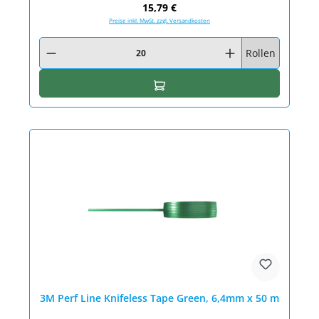
Regulärer Preis:
15,79 €
Preise inkl. MwSt. zzgl. Versandkosten
Produkt Anzahl: Gib den gewünschten Wert ein oder benutze die Schaltfläc
Rollen
In den Warenkorb
3M Perf Line Knifeless Tape Green, 6,4mm x 50 m