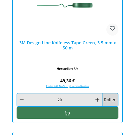
3M Design Line Knifeless Tape Green, 3,5 mm x
50 m
Hersteller:
3M
Regulärer Preis:
49,36 €
Preise inkl. MwSt. zzgl. Versandkosten
Produkt Anzahl: Gib den gewünschten Wert ein oder benutze die Schaltfläc
Rollen
In den Warenkorb