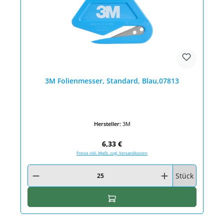
3M Folienmesser, Standard, Blau,07813
Hersteller:
3M
Regulärer Preis:
6,33 €
Preise inkl. MwSt. zzgl. Versandkosten
Produkt Anzahl: Gib den gewünschten Wert ein oder benutze die Schaltfläc
Stück
In den Warenkorb