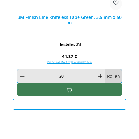
3M Finish Line Knifeless Tape Green, 3,5 mm x 50
m
Hersteller:
3M
Regulärer Preis:
44,27 €
Preise inkl. MwSt. zzgl. Versandkosten
Produkt Anzahl: Gib den gewünschten Wert ein oder benutze die Schaltfläc
Rollen
In den Warenkorb