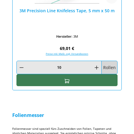
3M Precision Line Knifeless Tape, 5 mm x 50 m
Hersteller:
3M
Regulärer Preis:
69,01 €
Preise inkl. MwSt. zzgl. Versandkosten
Produkt Anzahl: Gib den gewünschten Wert ein oder benutze die Schaltfläc
Rollen
In den Warenkorb
Folienmesser
Folienmesser sind speziell fürs Zuschneiden von Folien, Tapeten und
ähnlichen Materialien ausgelegt. Sie ermöglichen präzise Schnitte, ohne