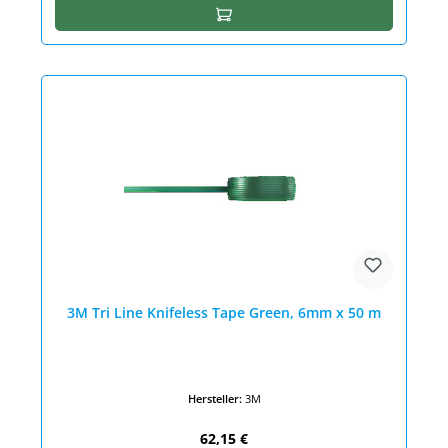
In den Warenkorb
3M Tri Line Knifeless Tape Green, 6mm x 50 m
Hersteller:
3M
Regulärer Preis:
62,15 €