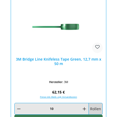
3M Bridge Line Knifeless Tape Green, 12,7 mm x
50 m
Hersteller:
3M
Regulärer Preis:
62,15 €
Preise inkl. MwSt. zzgl. Versandkosten
Produkt Anzahl: Gib den gewünschten Wert ein oder benutze die Schaltfläc
Rollen