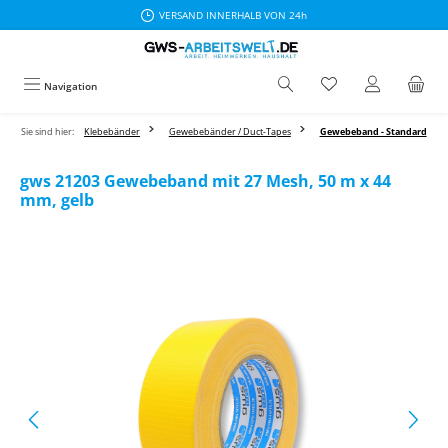
VERSAND INNERHALB VON 24h
Zum Hauptinhalt springen
Navigation
Sie sind hier:
Klebebänder
Gewebebänder / Duct-Tapes
Gewebeband - Standard
gws 21203 Gewebeband mit 27 Mesh, 50 m x 44
mm, gelb
Bildergalerie überspringen