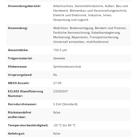
Anwendungsbereich:
Arbeitsschutz, Automobilindustrie, Außen, Bau und
Handwerk, Bühnenbau und Veranstaltungstechnik,
Elektrik und Elektronik, Industrie, Innen,
Verpackung und Logistik
Anwendung:
Abdichten, Bodenverlegung, Bündeln und Fixieren,
Farbliche Kennzeichnung, Kabelbandagierung,
Markierung, Reparieren, Transportsicherung,
Universell einsetzbar, multifunktional
Gesamtdicke:
150.0 µm
Trägermaterial:
Gewebe
Klebemasse:
Synthesekautschuk
Ursprungsland:
NL
MESH-Anzahl:
27.00
ECLASS Klassifizierung
23330207
Nummer:
Kerndurchmesser:
3 Zoll (Standard)
Rückstandsfrei
false
entfernbar:
Temperaturbeständigkeit:
-20 °C bis 80 °C
Gefahrgut:
false