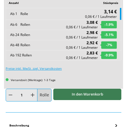
Anzahl
Stückpreis
3,14 €
Ab
1
Rolle
0,06 € / 1 Laufmeter
3,08 €
Ab
6
Rollen
-1.9
%
0,06 € / 1 Laufmeter
2,98 €
Ab
24
Rollen
-5.1
%
0,06 € / 1 Laufmeter
2,92 €
Ab
48
Rollen
-7
%
0,06 € / 1 Laufmeter
2,83 €
Ab
192
Rollen
-9.9
%
0,06 € / 1 Laufmeter
Preise inkl. MwSt. zzgl. Versandkosten
Versandzeit (Werktage): 1-3 Tage
Produkt Anzahl: Gib den gewünschten Wert ein oder benutze die Schaltflächen um
In den Warenkorb
Rolle
Beschreibung