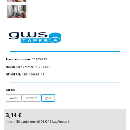
Produktnummer:
21203-613
Herstellernummer:
21203-613
GTIN/EAN:
4251404656119
auswählen
Farbe:
weiss
schwarz
gelb
3,14 €
Inhalt:
50 Laufmeter
(
0,06 €
/ 1 Laufmeter)