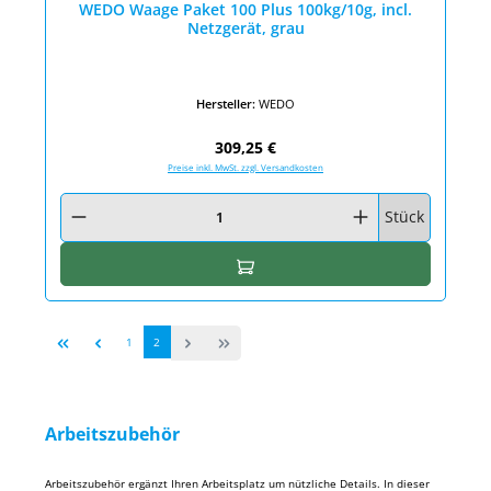
WEDO Waage Paket 100 Plus 100kg/10g, incl.
Netzgerät, grau
Hersteller:
WEDO
Regulärer Preis:
309,25 €
Preise inkl. MwSt. zzgl. Versandkosten
Produkt Anzahl: Gib den gewünschten Wert ein oder benutze die Schaltfläc
Stück
In den Warenkorb
Seite
Seite
1
2
Arbeitszubehör
Arbeitszubehör ergänzt Ihren Arbeitsplatz um nützliche Details. In dieser