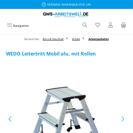
VERSAND INNERHALB VON 24h
Zum Hauptinhalt springen
Navigation
Sie sind hier:
Büro & Haushalt
Arbeit
Arbeitszubehör
WEDO Leitertritt Mobil alu, mit Rollen
Bildergalerie überspringen