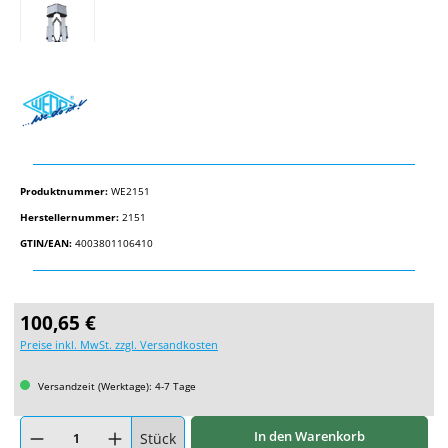
Produktnummer:
WE2151
Herstellernummer:
2151
GTIN/EAN:
4003801106410
Regulärer Preis:
100,65 €
Preise inkl. MwSt. zzgl. Versandkosten
Versandzeit (Werktage): 4-7 Tage
Produkt Anzahl: Gib den gewünschten Wert ein oder benutze die Schaltflächen um
In den Warenkorb
Stück