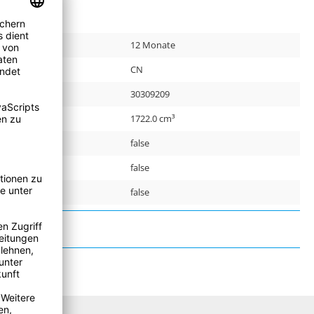
12 Monate
CN
r:
30309209
1722.0 cm³
false
false
false