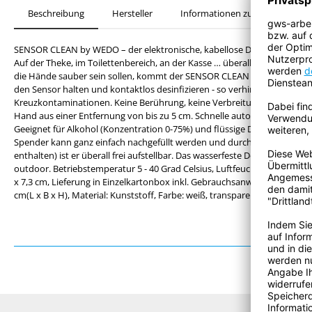
Beschreibung
Hersteller
Informationen zur Produktsiche
SENSOR CLEAN by WEDO – der elektronische, kabellose Desinfektionsmit
Auf der Theke, im Toilettenbereich, an der Kasse … überall wo möglichs
die Hände sauber sein sollen, kommt der SENSOR CLEAN von WEDO zum 
den Sensor halten und kontaktlos desinfizieren - so verhindert der SE
Kreuzkontaminationen. Keine Berührung, keine Verbreitung von Keimen.
Hand aus einer Entfernung von bis zu 5 cm. Schnelle automatische Dosi
Geeignet für Alkohol (Konzentration 0-75%) und flüssige Desinfektionsmi
Spender kann ganz einfach nachgefüllt werden und durch den Batteriebet
enthalten) ist er überall frei aufstellbar. Das wasserfeste Design (IPX4)
outdoor. Betriebstemperatur 5 - 40 Grad Celsius, Luftfeuchtigkeit: 0-8
x 7,3 cm, Lieferung in Einzelkartonbox inkl. Gebrauchsanweisung D/E, Ma
cm(L x B x H), Material: Kunststoff, Farbe: weiß, transparent.