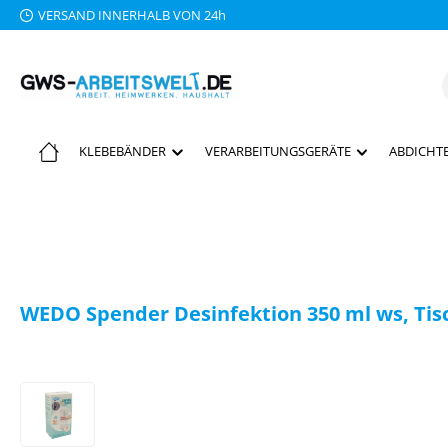
VERSAND INNERHALB VON 24h
 Hauptinhalt springen
Zur Suche springen
Zur Hauptnavigation springen
KLEBEBÄNDER
VERARBEITUNGSGERÄTE
ABDICHTE
WEDO Spender Desinfektion 350 ml ws, Tisc
Bildergalerie überspringen