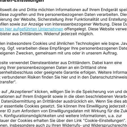
Eigenschaften
rheit
Garantie:
telspender mit Infrarot-Sensor.
t unkompliziert und ohne Kontakt
Ursprungsland:
Einsatz. Einfach Hände unter
NSOR CLEAN
ECLASS Klassifizierung Numme
 Der Infrarotsensor erkennt eine
erung von Spray in 0,25 Sekunden.
Volumen:
ttel, Füllmenge 350 ml. Der
rieb (4x 1,5V AA Batterien - nicht
Gefahrgut:
 ermöglicht eine Verwendung
Batterien sind enthalten:
5%. Maße SENSOR CLEAN: ca. 19 x 10
ße Verpackung: 20,5 x 10,5 x 8,0
Enthält flüssigen Inhalt: