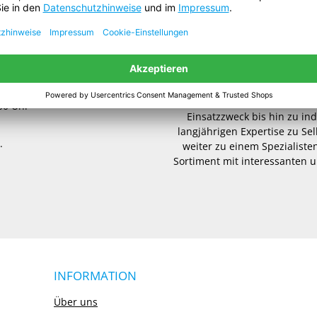
Die
gws-Arbeitswelt
bietet 
der Arbeit, bei Freizeit
Handelsware oder maßgesc
Arbeitsschutz, Verpackungs
Ansprechpartner. Von d
.00 Uhr
Einsatzzweck bis hin zu in
langjährigen Expertise zu Se
.
weiter zu einem Spezialisten
Sortiment mit interessanten u
INFORMATION
Über uns