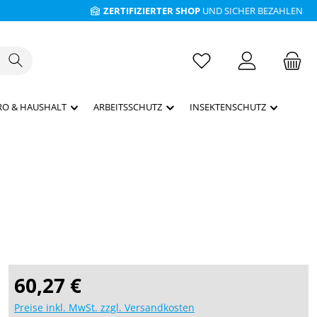
ZERTIFIZIERTER SHOP
UND SICHER BEZAHLEN
RO & HAUSHALT
ARBEITSSCHUTZ
INSEKTENSCHUTZ
Regulärer Preis:
60,27 €
Preise inkl. MwSt. zzgl. Versandkosten