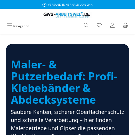
VERSAND INNERHALB VON 24h
Zum Hauptinhalt springen
Navigation
Maler- &
Putzerbedarf: Profi-
Klebebänder &
Abdecksysteme
Saubere Kanten, sicherer Oberflächenschutz
und schnelle Verarbeitung – hier finden
Malerbetriebe und Gipser die passenden