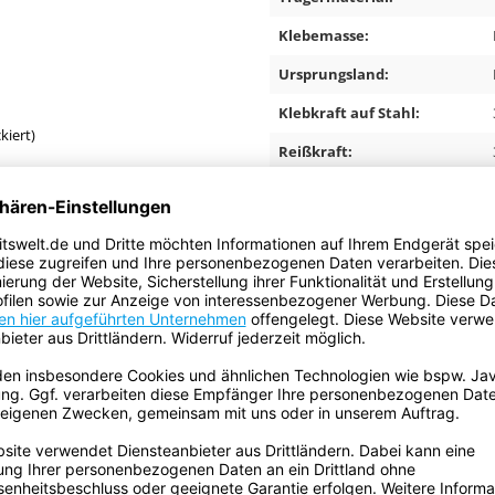
Klebemasse:
Ursprungsland:
Klebkraft auf Stahl:
kiert)
Reißkraft:
Reißdehnung (Prozent):
ECLASS Klassifizierung
Nummer:
Kerndurchmesser:
Rückstandsfrei
entfernbar:
Temperaturbeständigkeit:
UV-Beständigkeit:
Gefahrgut: