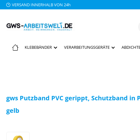
VERSAND INNERHALB VON 24h
 Hauptinhalt springen
Zur Suche springen
Zur Hauptnavigation springen
KLEBEBÄNDER
VERARBEITUNGSGERÄTE
ABDICHTE
gws Putzband PVC gerippt, Schutzband in P
gelb
Bildergalerie überspringen