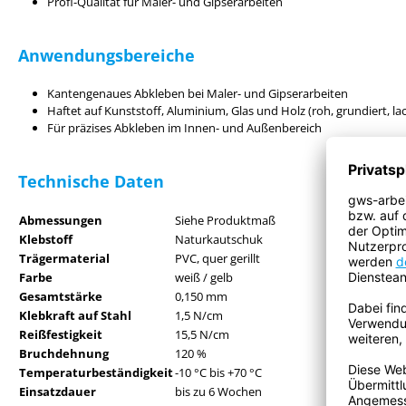
Profi-Qualität für Maler- und Gipserarbeiten
Anwendungsbereiche
Kantengenaues Abkleben bei Maler- und Gipserarbeiten
Haftet auf Kunststoff, Aluminium, Glas und Holz (roh, grundiert, lac
Für präzises Abkleben im Innen- und Außenbereich
Technische Daten
Abmessungen
Siehe Produktmaß
Klebstoff
Naturkautschuk
Trägermaterial
PVC, quer gerillt
Farbe
weiß / gelb
Gesamtstärke
0,150 mm
Klebkraft auf Stahl
1,5 N/cm
Reißfestigkeit
15,5 N/cm
Bruchdehnung
120 %
Temperaturbeständigkeit
-10 °C bis +70 °C
Einsatzdauer
bis zu 6 Wochen