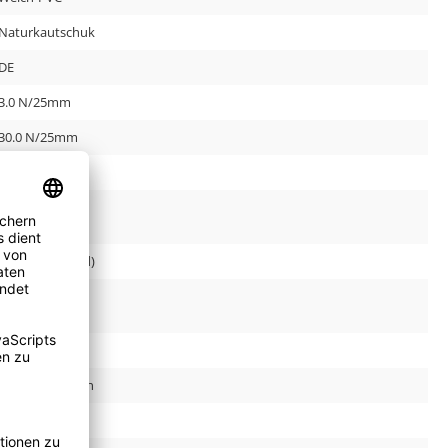
Naturkautschuk
DE
3.0 N/25mm
30.0 N/25mm
90
23330201
3 Zoll (Standard)
true
-10 °C bis 70 °C
bis zu 6 Wochen
false