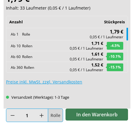
Inhalt:
33 Laufmeter
(
0,05 €
/ 1 Laufmeter)
Anzahl
Stückpreis
1,79 €
Ab
1
Rolle
0,05 € / 1 Laufmeter
1,71 €
-4.5
%
Ab
10
Rollen
0,05 € / 1 Laufmeter
1,61 €
-10.1
%
Ab
60
Rollen
0,05 € / 1 Laufmeter
1,52 €
-15.1
%
Ab
360
Rollen
0,05 € / 1 Laufmeter
Preise inkl. MwSt. zzgl. Versandkosten
Versandzeit (Werktage): 1-3 Tage
Produkt Anzahl: Gib den gewünschten Wert ein oder benutze di
In den Warenkorb
Rolle