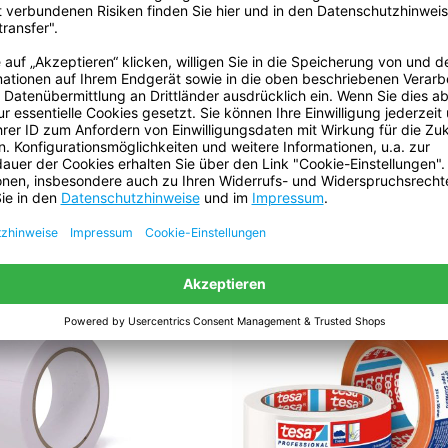
Batterien sind enthalten:
Enthält flüssigen Inhalt:
beitung und zuverlässige Haftung.
genaues Abkleben und saubere