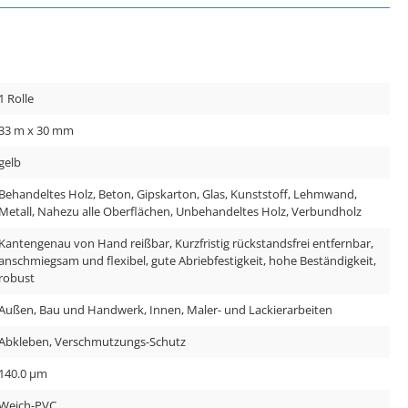
1 Rolle
33 m x 30 mm
gelb
Behandeltes Holz, Beton, Gipskarton, Glas, Kunststoff, Lehmwand,
Metall, Nahezu alle Oberflächen, Unbehandeltes Holz, Verbundholz
Kantengenau von Hand reißbar, Kurzfristig rückstandsfrei entfernbar,
anschmiegsam und flexibel, gute Abriebfestigkeit, hohe Beständigkeit,
robust
Außen, Bau und Handwerk, Innen, Maler- und Lackierarbeiten
Abkleben, Verschmutzungs-Schutz
140.0 µm
Weich-PVC