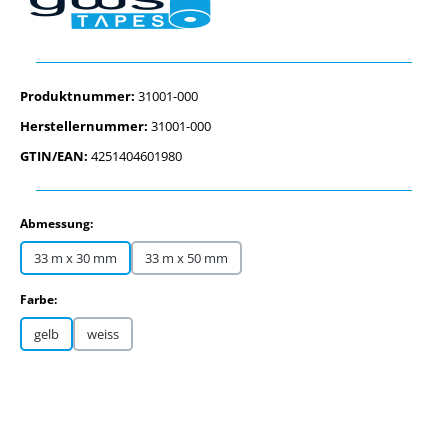
Produktnummer:
31001-000
Herstellernummer:
31001-000
GTIN/EAN:
4251404601980
auswählen
Abmessung:
33 m x 30 mm
33 m x 50 mm
auswählen
Farbe:
gelb
weiss