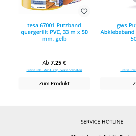
tesa 67001 Putzband
gws Put
quergerillt PVC, 33 m x 50
Abklebeband l
mm, gelb
5
Regulärer Preis:
Ab
7,25 €
Preise inkl. MwSt. zzgl. Versandkosten
Preise ink
Zum Produkt
Z
SERVICE-HOTLINE