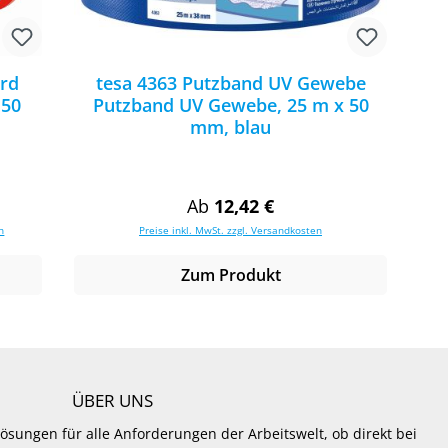
ard
tesa 4363 Putzband UV Gewebe
 50
Putzband UV Gewebe, 25 m x 50
mm, blau
:
Regulärer Preis:
Ab
12,42 €
n
Preise inkl. MwSt. zzgl. Versandkosten
Zum Produkt
ÜBER UNS
Lösungen für alle Anforderungen der Arbeitswelt, ob direkt bei