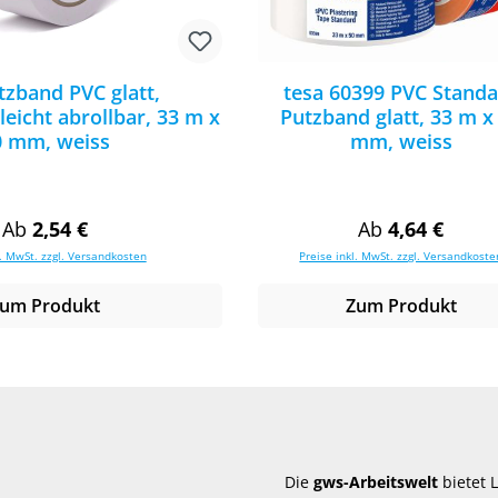
zband PVC glatt,
tesa 60399 PVC Stand
eicht abrollbar, 33 m x
Putzband glatt, 33 m x
0 mm, weiss
mm, weiss
Regulärer Preis:
Regulärer Preis
Ab
2,54 €
Ab
4,64 €
l. MwSt. zzgl. Versandkosten
Preise inkl. MwSt. zzgl. Versandkoste
um Produkt
Zum Produkt
Die
gws-Arbeitswelt
bietet 