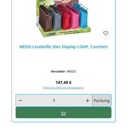
WEDO Lesebrille 30er Display LOOP, f.sortiert
Hersteller:
WEDO
Regulärer Preis:
147,49 €
Preise inkl. MwSt. zzgl. Versandkosten
Produkt Anzahl: Gib den gewünschten Wert ein oder benutze die Schaltfläc
Packung
In den Warenkorb