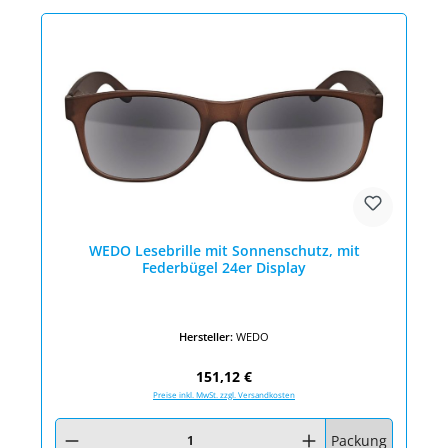
WEDO Lesebrille mit Sonnenschutz, mit
Federbügel 24er Display
Hersteller:
WEDO
Regulärer Preis:
151,12 €
Preise inkl. MwSt. zzgl. Versandkosten
Produkt Anzahl: Gib den gewünschten Wert ein oder benutze die Schaltfläc
Packung