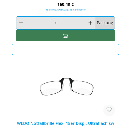
Regulärer Preis:
160,49 €
Preise inkl. MwSt. zzgl. Versandkosten
Produkt Anzahl: Gib den gewünschten Wert ein oder benutze die Schaltfläc
Packung
In den Warenkorb
WEDO Notfallbrille Flexi 15er Displ, Ultraflach sw