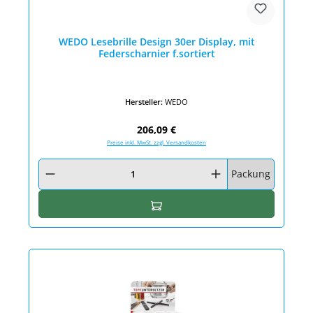
WEDO Lesebrille Design 30er Display, mit
Federscharnier f.sortiert
Hersteller:
WEDO
Regulärer Preis:
206,09 €
Preise inkl. MwSt. zzgl. Versandkosten
Produkt Anzahl: Gib den gewünschten Wert ein oder benutze die Schaltfläc
Packung
In den Warenkorb