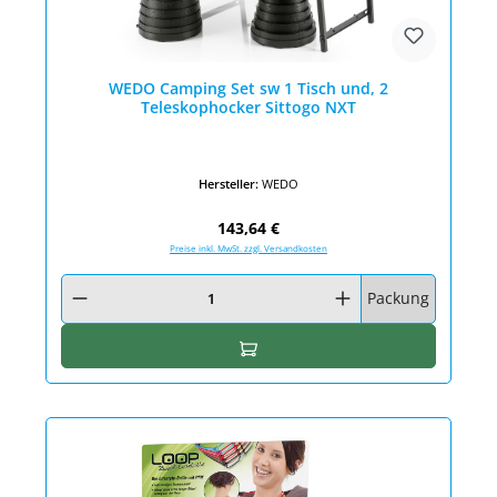
WEDO Camping Set sw 1 Tisch und, 2
Teleskophocker Sittogo NXT
Hersteller:
WEDO
Regulärer Preis:
143,64 €
Preise inkl. MwSt. zzgl. Versandkosten
Produkt Anzahl: Gib den gewünschten Wert ein oder benutze die Schaltfläc
Packung
In den Warenkorb