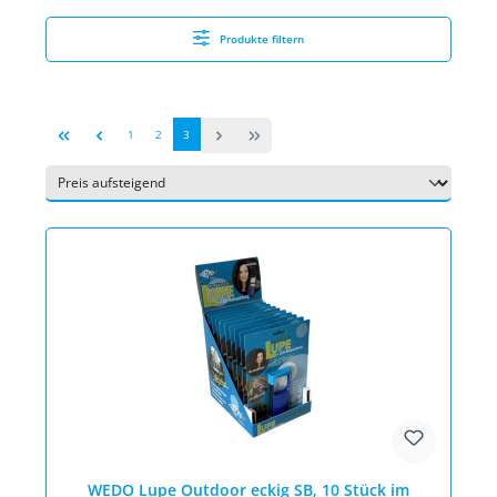
Produkte filtern
Seite
Seite
Seite
1
2
3
WEDO Lupe Outdoor eckig SB, 10 Stück im