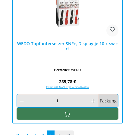
WEDO Topfuntersetzer SNF+, Display je 10 x sw +
rt
Hersteller:
WEDO
Regulärer Preis:
235,78 €
Preise inkl. MwSt. zzgl. Versandkosten
Produkt Anzahl: Gib den gewünschten Wert ein oder benutze die Schaltfläc
Packung
In den Warenkorb
Seite
Seite
Seite
1
2
3