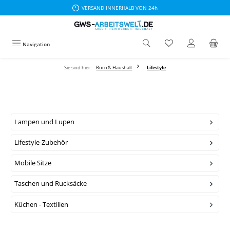
VERSAND INNERHALB VON 24h
Zum Hauptinhalt springen
Navigation
Sie sind hier:
Büro & Haushalt
Lifestyle
Lampen und Lupen
Lifestyle-Zubehör
Mobile Sitze
Taschen und Rucksäcke
Küchen - Textilien