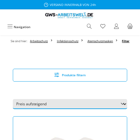
VERSAND INNERHALB VON 24h
Zum Hauptinhalt springen
Navigation
Sie sind hier:
Arbeitsschutz
Infektionsschutz
Atemschutzmasken
Filter
Produkte filtern