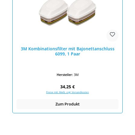
3M Kombinationsfilter mit Bajonettanschluss
6099, 1 Paar
Hersteller:
3M
Regulärer Preis:
34,25 €
Preise inkl. MwSt. zzgl. Versandkosten
Zum Produkt