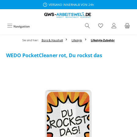
VERSAND INNERHALB VON 24h
Zum Hauptinhalt springen
Navigation
Sie sind hier:
Büro & Haushalt
Lifestyle
Lifestyle-Zubehör
WEDO PocketCleaner rot, Du rockst das
Bildergalerie überspringen