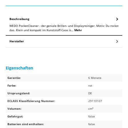
Beschreibung
WEDO PocketCleaner - der geniale Brillen- und Displayreiniger. Motiv: Du rockst
das. Klein und kompakt im Kunststoff-Case is…
Mehr
Hersteller
Eigenschaften
Garantie:
6 Monate
Farbe:
rot
Ursprungsland:
DE
ECLASS Klassifizierung Nummer:
29110107
Volumen:
cm³
Gefahrgut:
false
Batterien sind enthalten:
false