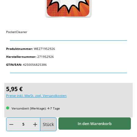
PocketCleaner
Produktnummer:
WE271952926
Herstellernummer:
271952926
GTIN/EAN:
4250056825386
Regulärer Preis:
5,95 €
Preise inkl. MwSt. zzgl. Versandkosten
Versandzeit (Werktage): 4-7 Tage
Produkt Anzahl: Gib den gewünschten Wert ein oder benutze die Schaltflächen um
In den Warenkorb
Stück