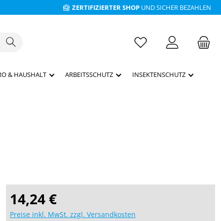
ZERTIFIZIERTER SHOP
UND SICHER BEZAHLEN
RO & HAUSHALT
ARBEITSSCHUTZ
INSEKTENSCHUTZ
Regulärer Preis:
14,24 €
Preise inkl. MwSt. zzgl. Versandkosten