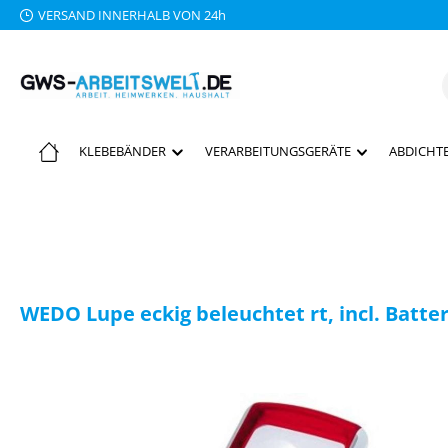
VERSAND INNERHALB VON 24h
 Hauptinhalt springen
Zur Suche springen
Zur Hauptnavigation springen
KLEBEBÄNDER
VERARBEITUNGSGERÄTE
ABDICHTE
WEDO Lupe eckig beleuchtet rt, incl. Batter
Bildergalerie überspringen