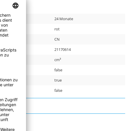
24 Monate
rot
CN
r:
21170614
cm³
false
true
false