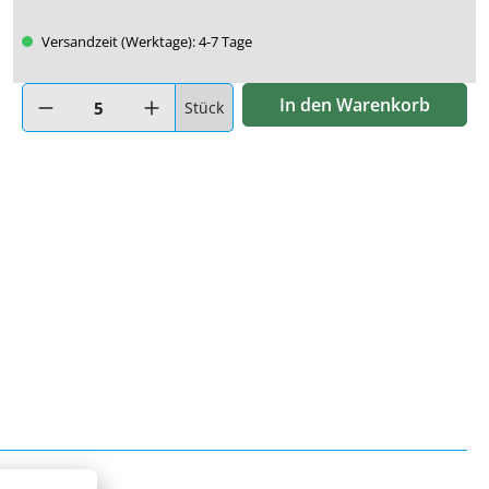
Versandzeit (Werktage): 4-7 Tage
Produkt Anzahl: Gib den gewünschten Wert ein oder benutze di
In den Warenkorb
Stück