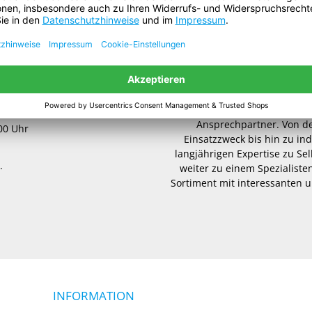
Die
gws-Arbeitswelt
bietet 
der Arbeit, bei Freizeit
Handelsware oder maßgesc
Arbeitsschutz, Verpackungs
Ansprechpartner. Von d
.00 Uhr
Einsatzzweck bis hin zu in
langjährigen Expertise zu Se
.
weiter zu einem Spezialisten
Sortiment mit interessanten u
INFORMATION