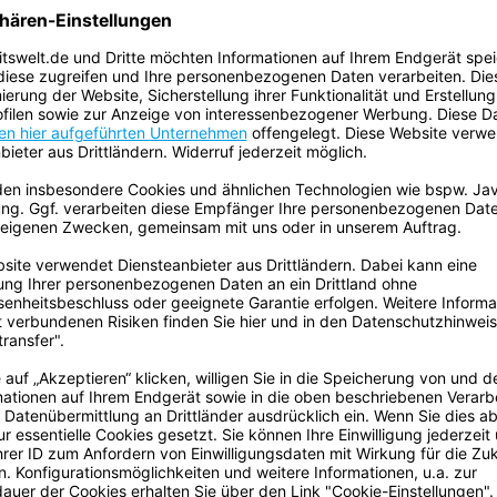
Eigenschaften
rheit
Garantie:
le weiße LED-Licht wird durch
 3,8 cm große Kunststofflinse
Farbe:
foberfläche liegt leicht und
rung inkl. 2 x 3V CR1220-Batterien.
Ursprungsland:
ECLASS Klassifizierung Numme
Volumen:
Gefahrgut:
Batterien sind enthalten:
Enthält flüssigen Inhalt: