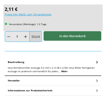
Regulärer Preis:
2,11 €
Preise inkl. MwSt. zzgl. Versandkosten
Versandzeit (Werktage): 1-3 Tage
Produkt Anzahl: Gib den gewünschten Wert ein oder benutze die Schaltflächen um
In den Warenkorb
Stück
Beschreibung
tesa Korrekturroller ecoLogo 4,2 mm x 2 m (B x L) Der tesa Roller Korrigieren
ecoLogo ist praktisch und handlich für jeden,…
Mehr
Hersteller
Informationen zur Produktsicherheit