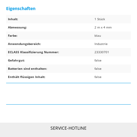
Eigenschaften
Inhalt:
1 Stück
Abmessung:
2 m x 4 mm
Farbe:
blau
Anwendungsbereich:
Industrie
ECLASS Klassifizierung Nummer:
23330701
Gefahrgut:
false
Batterien sind enthalten:
false
Enthält flüssigen Inhalt:
false
SERVICE-HOTLINE