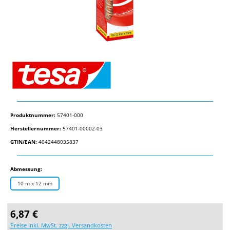
Produktnummer:
57401-000
Herstellernummer:
57401-00002-03
GTIN/EAN:
4042448035837
auswählen
Abmessung:
10 m x 12 mm
Regulärer Preis:
6,87 €
Preise inkl. MwSt. zzgl. Versandkosten