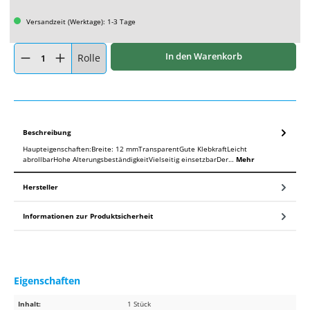
Versandzeit (Werktage): 1-3 Tage
Produkt Anzahl: Gib den gewünschten Wert ein oder benutze die Schaltflächen um
In den Warenkorb
Rolle
Beschreibung
Haupteigenschaften:Breite: 12 mmTransparentGute KlebkraftLeicht
abrollbarHohe AlterungsbeständigkeitVielseitig einsetzbarDer…
Mehr
Hersteller
Informationen zur Produktsicherheit
Eigenschaften
Inhalt:
1 Stück