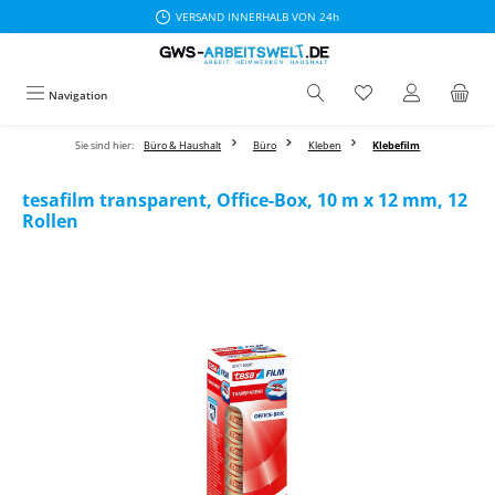
VERSAND INNERHALB VON 24h
Zum Hauptinhalt springen
Navigation
Sie sind hier:
Büro & Haushalt
Büro
Kleben
Klebefilm
tesafilm transparent, Office-Box, 10 m x 12 mm, 12
Rollen
Bildergalerie überspringen