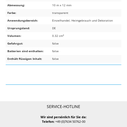
Abmessung:
10 m x 12 mm
Farbe:
transparent
Anwendungsbereich:
Einzelhandel, Heimgebrauch und Dekoration
Ursprungsland:
DE
Volumen:
0.32 cm³
Gefahrgut:
false
Batterien sind enthalten:
false
Enthält flüssigen Inhalt:
false
SERVICE-HOTLINE
Wir sind persönlich für Sie da:
Telefon:
+49 (0)7634 50762-00