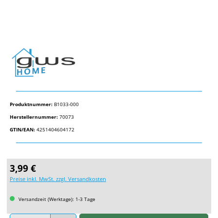
Produktnummer:
B1033-000
Herstellernummer:
70073
GTIN/EAN:
4251404604172
Regulärer Preis:
3,99 €
Preise inkl. MwSt. zzgl. Versandkosten
Versandzeit (Werktage): 1-3 Tage
Produkt Anzahl: Gib den gewünschten Wert ein oder benutze die Schaltflächen um