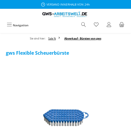
VERSAND INNERHALB VON 24h
Zum Hauptinhalt springen
Navigation
Sie sind hier:
Sale %
Abverkauf - Bürsten von gws
gws Flexible Scheuerbürste
Bildergalerie überspringen