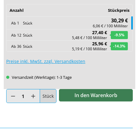
Anzahl
Stückpreis
30,29 €
Ab
1
Stück
6,06 € / 100 Milliliter
27,40 €
-9.5
%
Ab
12
Stück
5,48 € / 100 Milliliter
25,96 €
-14.3
%
Ab
36
Stück
5,19 € / 100 Milliliter
Preise inkl. MwSt. zzgl. Versandkosten
Versandzeit (Werktage): 1-3 Tage
Produkt Anzahl: Gib den gewünschten Wert ein oder benutze di
In den Warenkorb
Stück