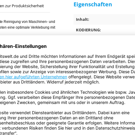
Eigenschaften
en zur Produktsicherheit
Inhalt:
ichte Reinigung von Maschinen- und
ieten eine optimale Verklebung mit
KODIERUNG:
Farbe:
Anwendungsbereich:
Ursprungsland:
miabrieb und Silikonreste.
ECLASS Klassifizierung Numme
en Oberflächen wie Plastik und
Gefahrgut:
len.
SIGNALWORT:
Batterien sind enthalten:
Enthält flüssigen Inhalt: