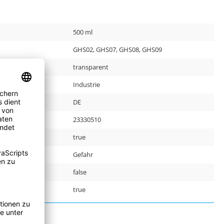
500 ml
GHS02, GHS07, GHS08, GHS09
transparent
Industrie
DE
r:
23330510
true
Gefahr
false
true