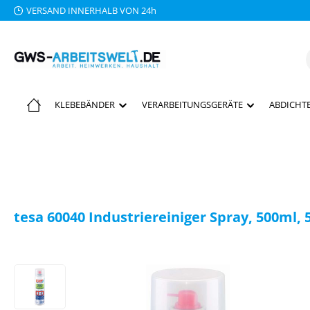
VERSAND INNERHALB VON 24h
 Hauptinhalt springen
Zur Suche springen
Zur Hauptnavigation springen
KLEBEBÄNDER
VERARBEITUNGSGERÄTE
ABDICHTE
tesa 60040 Industriereiniger Spray, 500ml, 
Bildergalerie überspringen