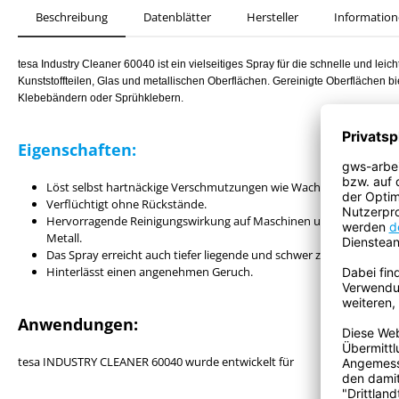
Beschreibung
Datenblätter
Hersteller
Information
tesa Industry Cleaner 60040 ist ein vielseitiges Spray für die schnelle und le
Kunststoffteilen, Glas und metallischen Oberflächen. Gereinigte Oberflächen b
Klebebändern oder Sprühklebern.
Eigenschaften:
Löst selbst hartnäckige Verschmutzungen wie Wachs, Öl, Fett, Gum
Verflüchtigt ohne Rückstände.
Hervorragende Reinigungswirkung auf Maschinen und vielen ander
Metall.
Das Spray erreicht auch tiefer liegende und schwer zugängliche Stel
Hinterlässt einen angenehmen Geruch.
Anwendungen:
tesa INDUSTRY CLEANER 60040 wurde entwickelt für