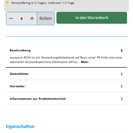
Versandfertig in 5 Tagen, Lieferzeit 1-3 Tage
Produkt Anzahl: Gib den gewünschten Wert ein oder benutze die Schaltflächen um
In den Warenkorb
Rollen
Beschreibung
tesapack 4024 ist ein Verpackungsklebeband auf Basis einer PP-Folie und einer
speziellen Acrylatdispersions-Klebmasse (HiTac…
Mehr
Datenblätter
Hersteller
Informationen zur Produktsicherheit
Eigenschaften