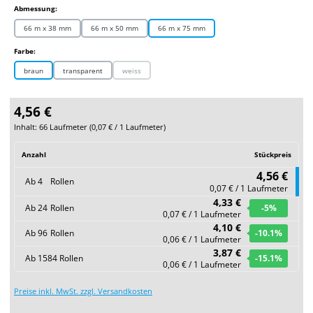
auswählen
Abmessung:
66 m x 38 mm
66 m x 50 mm
66 m x 75 mm
auswählen
Farbe:
braun
transparent
weiss
(Diese Option ist zurzeit nicht verfügbar.)
4,56 €
Inhalt:
66 Laufmeter
(
0,07 €
/ 1 Laufmeter)
Anzahl
Stückpreis
4,56 €
Ab
4
Rollen
0,07 € / 1 Laufmeter
4,33 €
Ab
24
Rollen
-5
%
0,07 € / 1 Laufmeter
4,10 €
Ab
96
Rollen
-10.1
%
0,06 € / 1 Laufmeter
3,87 €
Ab
1584
Rollen
-15.1
%
0,06 € / 1 Laufmeter
Preise inkl. MwSt. zzgl. Versandkosten