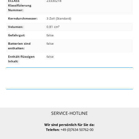
ECLASS
23330218
Klassifizierung
Nummer:
Kerndurchmesser:
3 Zoll (Standard)
Volumen:
0.81 cm³
Gefahrgut:
false
Batterien sind
false
enthalten:
Enthält flüssigen
false
Inhalt:
SERVICE-HOTLINE
Wir sind persönlich für Sie da:
Telefon:
+49 (0)7634 50762-00