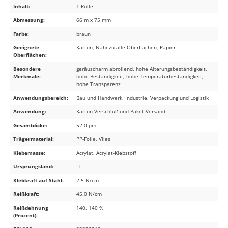
Inhalt:
1 Rolle
Abmessung:
66 m x 75 mm
Farbe:
braun
Geeignete
Karton, Nahezu alle Oberflächen, Papier
Oberflächen:
Besondere
geräuscharm abrollend, hohe Alterungsbeständigkeit,
Merkmale:
hohe Beständigkeit, hohe Temperaturbeständigkeit,
hohe Transparenz
Anwendungsbereich:
Bau und Handwerk, Industrie, Verpackung und Logistik
Anwendung:
Karton-Verschluß und Paket-Versand
Gesamtdicke:
52.0 µm
Trägermaterial:
PP-Folie, Vlies
Klebemasse:
Acrylat, Acrylat-Klebstoff
Ursprungsland:
IT
Klebkraft auf Stahl:
2.5 N/cm
Reißkraft:
45.0 N/cm
Reißdehnung
140, 140 %
(Prozent):