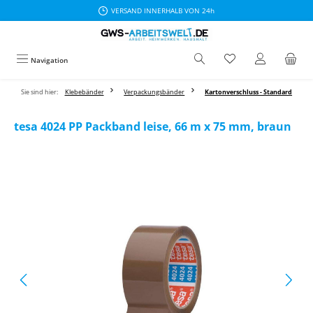
VERSAND INNERHALB VON 24h
Zum Hauptinhalt springen
Navigation
Sie sind hier:
Klebebänder
Verpackungsbänder
Kartonverschluss - Standard
tesa 4024 PP Packband leise, 66 m x 75 mm, braun
Bildergalerie überspringen