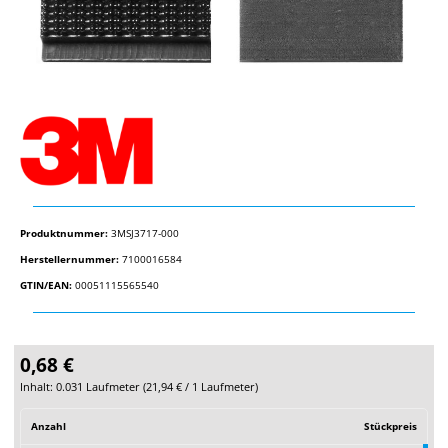
Produktnummer:
3MSJ3717-000
Herstellernummer:
7100016584
GTIN/EAN:
00051115565540
0,68 €
Inhalt:
0.031 Laufmeter
(
21,94 €
/ 1 Laufmeter)
Anzahl
Stückpreis