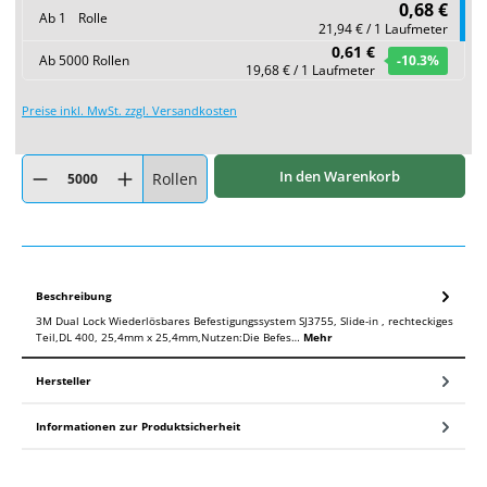
0,68 €
Ab
1
Rolle
21,94 € / 1 Laufmeter
0,61 €
Ab
5000
Rollen
-10.3
%
19,68 € / 1 Laufmeter
Preise inkl. MwSt. zzgl. Versandkosten
Produkt Anzahl: Gib den gewünschten Wert ein oder benutze die Schaltflächen um
In den Warenkorb
Rollen
Beschreibung
3M Dual Lock Wiederlösbares Befestigungssystem SJ3755, Slide-in , rechteckiges
Teil,DL 400, 25,4mm x 25,4mm,Nutzen:Die Befes…
Mehr
Hersteller
Informationen zur Produktsicherheit