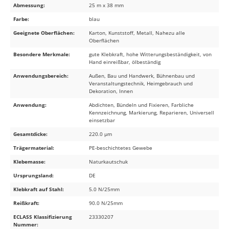
Abmessung:
25 m x 38 mm
Farbe:
blau
Geeignete Oberflächen:
Karton, Kunststoff, Metall, Nahezu alle
Oberflächen
Besondere Merkmale:
gute Klebkraft, hohe Witterungsbeständigkeit, von
Hand einreißbar, ölbeständig
Anwendungsbereich:
Außen, Bau und Handwerk, Bühnenbau und
Veranstaltungstechnik, Heimgebrauch und
Dekoration, Innen
Anwendung:
Abdichten, Bündeln und Fixieren, Farbliche
Kennzeichnung, Markierung, Reparieren, Universell
einsetzbar
Gesamtdicke:
220.0 µm
Trägermaterial:
PE-beschichtetes Gewebe
Klebemasse:
Naturkautschuk
Ursprungsland:
DE
Klebkraft auf Stahl:
5.0 N/25mm
Reißkraft:
90.0 N/25mm
ECLASS Klassifizierung
23330207
Nummer: