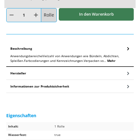
Produkt Anzahl: Gib den gewünschten Wert ein oder benutze die Schaltflächen um
In den Warenkorb
Rolle
Beschreibung
AnwendungsbereicheVielzahl von Anwendungen wie Bündeln, Abdichten,
Spleißen.Farbcodierungen und Kennzeichnungen.Verpacken vo…
Mehr
Hersteller
Informationen zur Produktsicherheit
Eigenschaften
Inhalt:
1 Rolle
Wasserfest:
true