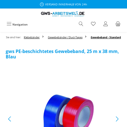
VERSAND INNERHALB VON 24h
Zum Hauptinhalt springen
Navigation
Sie sind hier:
Klebebänder
Gewebebänder / Duct-Tapes
Gewebeband - Standard
gws PE-beschichtetes Gewebeband, 25 m x 38 mm,
Blau
Bildergalerie überspringen