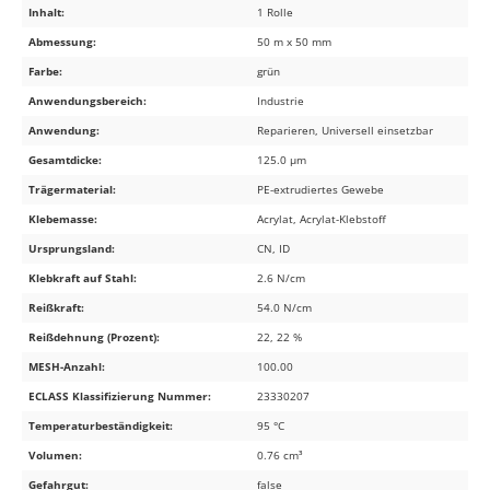
Inhalt:
1 Rolle
Abmessung:
50 m x 50 mm
Farbe:
grün
Anwendungsbereich:
Industrie
Anwendung:
Reparieren, Universell einsetzbar
Gesamtdicke:
125.0 µm
Trägermaterial:
PE-extrudiertes Gewebe
Klebemasse:
Acrylat, Acrylat-Klebstoff
Ursprungsland:
CN, ID
Klebkraft auf Stahl:
2.6 N/cm
Reißkraft:
54.0 N/cm
Reißdehnung (Prozent):
22, 22 %
MESH-Anzahl:
100.00
ECLASS Klassifizierung Nummer:
23330207
Temperaturbeständigkeit:
95 °C
Volumen:
0.76 cm³
Gefahrgut:
false