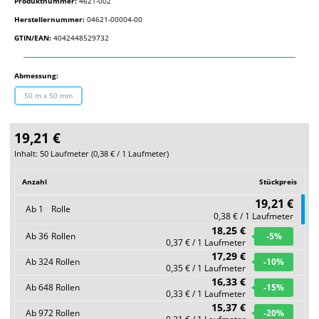
Produktnummer:
4621-002
Herstellernummer:
04621-00004-00
GTIN/EAN:
4042448529732
auswählen
Abmessung:
50 m x 50 mm
(Diese Option ist zurzeit nicht verfügbar.)
19,21 €
Inhalt:
50 Laufmeter
(
0,38 €
/ 1 Laufmeter)
Anzahl
Stückpreis
19,21 €
Ab
1
Rolle
0,38 € / 1 Laufmeter
18,25 €
Ab
36
Rollen
-5
%
0,37 € / 1 Laufmeter
17,29 €
Ab
324
Rollen
-10
%
0,35 € / 1 Laufmeter
16,33 €
Ab
648
Rollen
-15
%
0,33 € / 1 Laufmeter
15,37 €
Ab
972
Rollen
-20
%