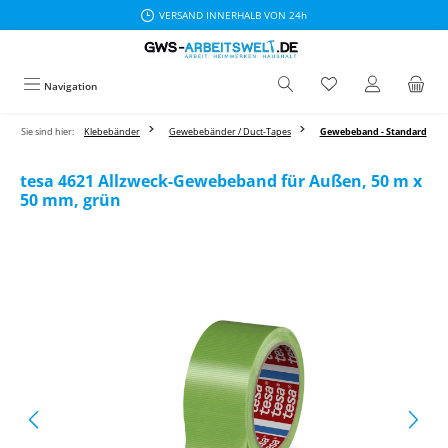
VERSAND INNERHALB VON 24h
Zum Hauptinhalt springen
Navigation
Sie sind hier:
Klebebänder
Gewebebänder / Duct-Tapes
Gewebeband - Standard
tesa 4621 Allzweck-Gewebeband für Außen, 50 m x
50 mm, grün
Bildergalerie überspringen