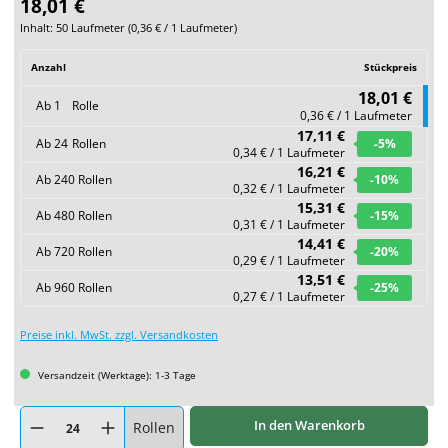
18,01 €
Inhalt:
50 Laufmeter
(
0,36 €
/ 1 Laufmeter)
Anzahl
Stückpreis
18,01 €
Ab
1
Rolle
0,36 € / 1 Laufmeter
17,11 €
Ab
24
Rollen
-5
%
0,34 € / 1 Laufmeter
16,21 €
Ab
240
Rollen
-10
%
0,32 € / 1 Laufmeter
15,31 €
Ab
480
Rollen
-15
%
0,31 € / 1 Laufmeter
14,41 €
Ab
720
Rollen
-20
%
0,29 € / 1 Laufmeter
13,51 €
Ab
960
Rollen
-25
%
0,27 € / 1 Laufmeter
Preise inkl. MwSt. zzgl. Versandkosten
Versandzeit (Werktage): 1-3 Tage
Produkt Anzahl: Gib den gewünschten Wert ein oder benutze die Schaltflächen um
In den Warenkorb
Rollen