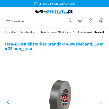
VERSAND INNERHALB VON 24h
Zum Hauptinhalt springen
Navigation
Sie sind hier:
Klebebänder
Gewebebänder / Duct-Tapes
Gewebeband - Standard
tesa 4688 Klebstarkes Standard-Gewebeband, 50 m
x 38 mm, grau
Bildergalerie überspringen