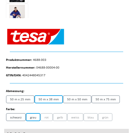
Produktnummer:
4688-003
Herstellernummer:
04688-00004-00
GTIN/EAN:
4042448045317
auswählen
Abmessung:
50 m x 25 mm
50 m x 38 mm
50 m x 50 mm
50 m x 75 mm
auswählen
Farbe:
schwarz
grau
rot
gelb
weiss
blau
grün
(Diese Option ist zurzeit nicht verfügbar.)
(Diese Option ist zurzeit nicht verfügbar.)
(Diese Option ist zurzeit nicht verfügbar.)
(Diese Option ist zurzeit nicht verf
(Diese Option ist zurze