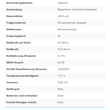
Anwendungsbereich:
Industrie
Anwendung:
Reparieren, Universell einsetzbar
Gesamtdicke:
260.0 µm
Trägermaterial:
PE-extrudiertes Gewebe
Klebemasse:
Naturkautschuk
Ursprungsland:
ID
Klebkraft auf Stahl:
4.5 N/cm
Reißkraft:
52.0 N/cm
Reißdehnung (Prozent):
9, 9 %
MESH-Anzahl:
55.00
ECLASS Klassifizierung Nummer:
23330207
Temperaturbeständigkeit:
110 °C
Volumen:
0.86 cm³
Gefahrgut:
false
Batterien sind enthalten:
false
Enthält flüssigen Inhalt:
false