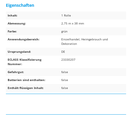
Eigenschaften
Inhalt:
1 Rolle
Abmessung:
2,75 m x 38 mm
Farbe:
grün
Anwendungsbereich:
Einzelhandel, Heimgebrauch und
Dekoration
Ursprungsland:
DE
ECLASS Klassifizierung
23330207
Nummer:
Gefahrgut:
false
Batterien sind enthalten:
false
Enthält flüssigen Inhalt:
false