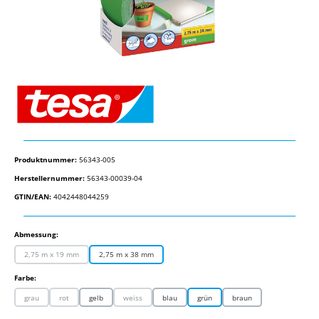
Produktnummer:
56343-005
Herstellernummer:
56343-00039-04
GTIN/EAN:
4042448044259
auswählen
Abmessung:
2,75 m x 19 mm
2,75 m x 38 mm
(Diese Option ist zurzeit nicht verfügbar.)
auswählen
Farbe:
grau
rot
gelb
weiss
blau
grün
braun
(Diese Option ist zurzeit nicht verfügbar.)
(Diese Option ist zurzeit nicht verfügbar.)
(Diese Option ist zurzeit nicht verfügbar.)