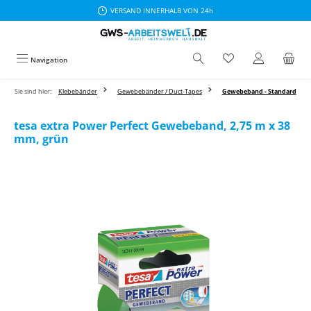
VERSAND INNERHALB VON 24h
Zum Hauptinhalt springen
Navigation
Sie sind hier:
Klebebänder
Gewebebänder / Duct-Tapes
Gewebeband - Standard
tesa extra Power Perfect Gewebeband, 2,75 m x 38
mm, grün
Bildergalerie überspringen