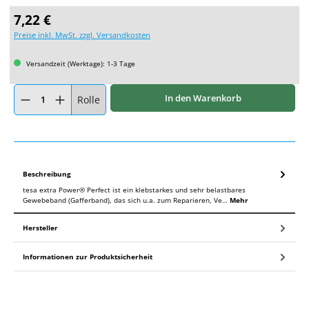
Regulärer Preis:
7,22 €
Preise inkl. MwSt. zzgl. Versandkosten
Versandzeit (Werktage): 1-3 Tage
Produkt Anzahl: Gib den gewünschten Wert ein oder benutze die Schaltflächen um
In den Warenkorb
Rolle
Beschreibung
tesa extra Power® Perfect ist ein klebstarkes und sehr belastbares
Gewebeband (Gafferband), das sich u.a. zum Reparieren, Ve…
Mehr
Hersteller
Informationen zur Produktsicherheit