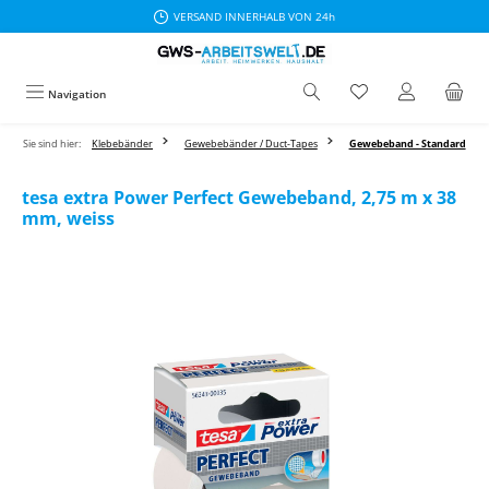
VERSAND INNERHALB VON 24h
Zum Hauptinhalt springen
Navigation
Sie sind hier:
Klebebänder
Gewebebänder / Duct-Tapes
Gewebeband - Standard
tesa extra Power Perfect Gewebeband, 2,75 m x 38
mm, weiss
Bildergalerie überspringen