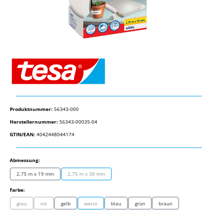
Produktnummer:
56343-000
Herstellernummer:
56343-00035-04
GTIN/EAN:
4042448044174
auswählen
Abmessung:
2,75 m x 19 mm
2,75 m x 38 mm
(Diese Option ist zurzeit nicht verfügbar.)
auswählen
Farbe:
grau
rot
gelb
weiss
blau
grün
braun
(Diese Option ist zurzeit nicht verfügbar.)
(Diese Option ist zurzeit nicht verfügbar.)
(Diese Option ist zurzeit nicht verfügbar.)