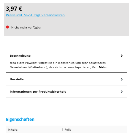
Regulärer Preis:
3,97 €
Preise inkl. MwSt. zzgl. Versandkosten
Nicht mehr verfügbar
Beschreibung
tesa extra Power® Perfect ist ein klebstarkes und sehr belastbares
Gewebeband (Gafferband), das sich u.a. zum Reparieren, Ve…
Mehr
Hersteller
Informationen zur Produktsicherheit
Eigenschaften
Inhalt:
1 Rolle