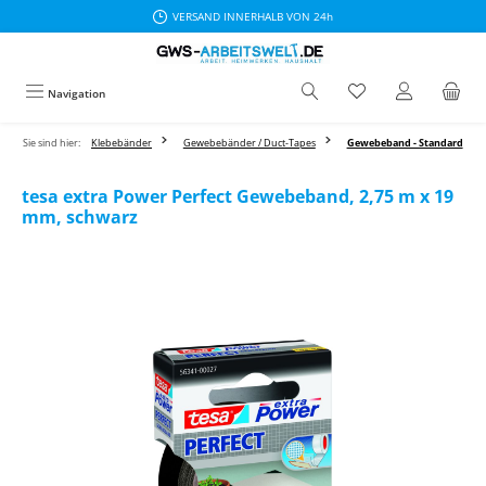
VERSAND INNERHALB VON 24h
Zum Hauptinhalt springen
Navigation
Sie sind hier:
Klebebänder
Gewebebänder / Duct-Tapes
Gewebeband - Standard
tesa extra Power Perfect Gewebeband, 2,75 m x 19
mm, schwarz
Bildergalerie überspringen