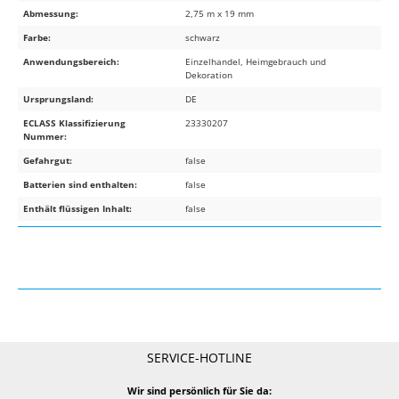
Abmessung:
2,75 m x 19 mm
Farbe:
schwarz
Anwendungsbereich:
Einzelhandel, Heimgebrauch und
Dekoration
Ursprungsland:
DE
ECLASS Klassifizierung
23330207
Nummer:
Gefahrgut:
false
Batterien sind enthalten:
false
Enthält flüssigen Inhalt:
false
SERVICE-HOTLINE
Wir sind persönlich für Sie da: