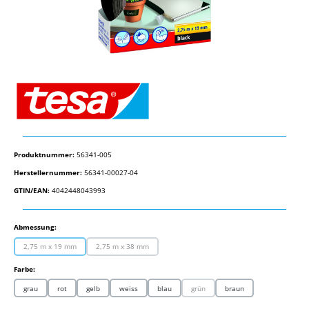
Produktnummer:
56341-005
Herstellernummer:
56341-00027-04
GTIN/EAN:
4042448043993
auswählen
Abmessung:
2,75 m x 19 mm
2,75 m x 38 mm
(Diese Option ist zurzeit nicht verfügbar.)
(Diese Option ist zurzeit nicht verfügbar.)
auswählen
Farbe:
grau
rot
gelb
weiss
blau
grün
braun
(Diese Option ist zurzeit nicht verfügba