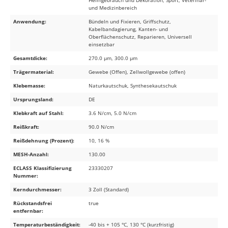
Heimgebrauch und Dekoration, Sport, Veterinär-
und Medizinbereich
Anwendung:
Bündeln und Fixieren, Griffschutz,
Kabelbandagierung, Kanten- und
Oberflächenschutz, Reparieren, Universell
einsetzbar
Gesamtdicke:
270.0 µm, 300.0 µm
Trägermaterial:
Gewebe (Offen), Zellwollgewebe (offen)
Klebemasse:
Naturkautschuk, Synthesekautschuk
Ursprungsland:
DE
Klebkraft auf Stahl:
3.6 N/cm, 5.0 N/cm
Reißkraft:
90.0 N/cm
Reißdehnung (Prozent):
10, 16 %
MESH-Anzahl:
130.00
ECLASS Klassifizierung
23330207
Nummer:
Kerndurchmesser:
3 Zoll (Standard)
Rückstandsfrei
true
entfernbar:
Temperaturbeständigkeit:
-40 bis + 105 °C, 130 °C (kurzfristig)