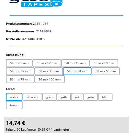
Produktnummer:
21541-014
Herstellernummer:
21541-014
GTIN/EAN:
4251404641092
auswählen
Abmessung:
50 m x 9 mm
50 m x 12 mm
50 m x 15 mm
50 m x 19 mm
50 m x 25 mm
50 m x 30 mm
50 m x 38 mm
50 m x 50 mm
50 m x 75 mm
50 m x 100 mm
auswählen
Farbe:
weiss
schwarz
grau
gelb
rot
grün
blau
braun
14,74 €
Inhalt:
50 Laufmeter
(
0,29 €
/ 1 Laufmeter)