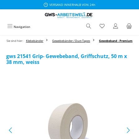
VERSAND INNERHALB VON 24h
Zum Hauptinhalt springen
Navigation
Sie sind hier:
Klebebänder
Gewebebänder / Duct-Tapes
Gewebeband - Premium
gws 21541 Grip- Gewebeband, Griffschutz, 50 m x
38 mm, weiss
Bildergalerie überspringen