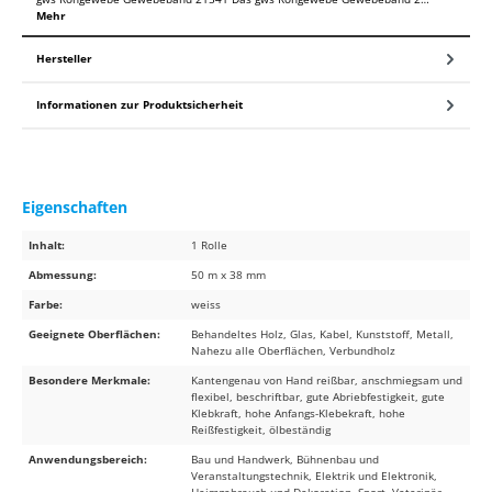
Mehr
Hersteller
Informationen zur Produktsicherheit
Eigenschaften
Inhalt:
1 Rolle
Abmessung:
50 m x 38 mm
Farbe:
weiss
Geeignete Oberflächen:
Behandeltes Holz, Glas, Kabel, Kunststoff, Metall,
Nahezu alle Oberflächen, Verbundholz
Besondere Merkmale:
Kantengenau von Hand reißbar, anschmiegsam und
flexibel, beschriftbar, gute Abriebfestigkeit, gute
Klebkraft, hohe Anfangs-Klebekraft, hohe
Reißfestigkeit, ölbeständig
Anwendungsbereich:
Bau und Handwerk, Bühnenbau und
Veranstaltungstechnik, Elektrik und Elektronik,