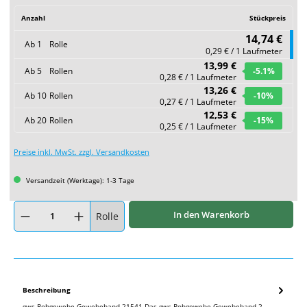
Anzahl
Stückpreis
14,74 €
Ab
1
Rolle
0,29 € / 1 Laufmeter
13,99 €
Ab
5
Rollen
-5.1
%
0,28 € / 1 Laufmeter
13,26 €
Ab
10
Rollen
-10
%
0,27 € / 1 Laufmeter
12,53 €
Ab
20
Rollen
-15
%
0,25 € / 1 Laufmeter
Preise inkl. MwSt. zzgl. Versandkosten
Versandzeit (Werktage): 1-3 Tage
Produkt Anzahl: Gib den gewünschten Wert ein oder benutze die Schaltflächen um
In den Warenkorb
Rolle
Beschreibung
gws Rohgewebe Gewebeband 21541 Das gws Rohgewebe Gewebeband 2…