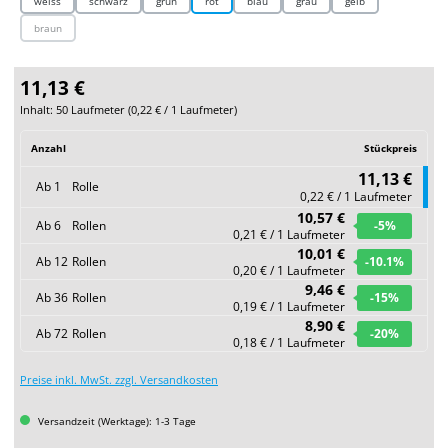
weiss
schwarz
grün
rot
blau
grau
gelb
braun
(Diese Option ist zurzeit nicht verfügbar.)
11,13 €
Inhalt:
50 Laufmeter
(
0,22 €
/ 1 Laufmeter)
Anzahl
Stückpreis
11,13 €
Ab
1
Rolle
0,22 € / 1 Laufmeter
10,57 €
Ab
6
Rollen
-5
%
0,21 € / 1 Laufmeter
10,01 €
Ab
12
Rollen
-10.1
%
0,20 € / 1 Laufmeter
9,46 €
Ab
36
Rollen
-15
%
0,19 € / 1 Laufmeter
8,90 €
Ab
72
Rollen
-20
%
0,18 € / 1 Laufmeter
Preise inkl. MwSt. zzgl. Versandkosten
Versandzeit (Werktage): 1-3 Tage