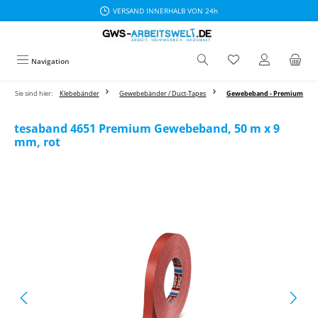
VERSAND INNERHALB VON 24h
Zum Hauptinhalt springen
Navigation
Sie sind hier:
Klebebänder
Gewebebänder / Duct-Tapes
Gewebeband - Premium
tesaband 4651 Premium Gewebeband, 50 m x 9
mm, rot
Bildergalerie überspringen