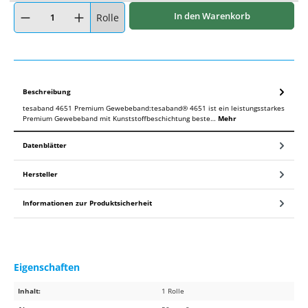
Produkt Anzahl: Gib den gewünschten Wert ein oder benutze die Schaltflächen um
In den Warenkorb
Rolle
Beschreibung
tesaband 4651 Premium Gewebeband:tesaband® 4651 ist ein leistungsstarkes
Premium Gewebeband mit Kunststoffbeschichtung beste…
Mehr
Datenblätter
Hersteller
Informationen zur Produktsicherheit
Eigenschaften
Inhalt:
1 Rolle