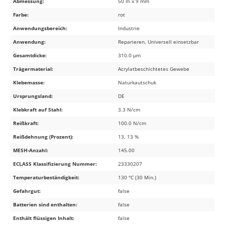
Abmessung:
50 m x 9 mm
Farbe:
rot
Anwendungsbereich:
Industrie
Anwendung:
Reparieren, Universell einsetzbar
Gesamtdicke:
310.0 µm
Trägermaterial:
Acrylatbeschichtetes Gewebe
Klebemasse:
Naturkautschuk
Ursprungsland:
DE
Klebkraft auf Stahl:
3.3 N/cm
Reißkraft:
100.0 N/cm
Reißdehnung (Prozent):
13, 13 %
MESH-Anzahl:
145.00
ECLASS Klassifizierung Nummer:
23330207
Temperaturbeständigkeit:
130 °C (30 Min.)
Gefahrgut:
false
Batterien sind enthalten:
false
Enthält flüssigen Inhalt:
false