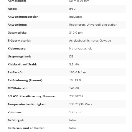
Abmessung:
50 m x 50 mm
Farbe:
grau
Anwendungsbereich:
Industrie
Anwendung:
Reparieren, Universell einsetzbar
Gesamtdicke:
310.0 µm
Trägermaterial:
Acrylatbeschichtetes Gewebe
Klebemasse:
Naturkautschuk
Ursprungsland:
DE
Klebkraft auf Stahl:
3.3 N/cm
Reißkraft:
100.0 N/cm
Reißdehnung (Prozent):
13, 13 %
MESH-Anzahl:
145.00
ECLASS Klassifizierung Nummer:
23330207
Temperaturbeständigkeit:
130 °C (30 Min.)
Volumen:
1.28 cm³
Gefahrgut:
false
Batterien sind enthalten:
false