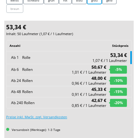
weiss
schwarz
grün
rot
blau
grau
gelb
braun
(Diese Option ist zurzeit nicht verfügbar.)
53,34 €
Inhalt:
50 Laufmeter
(
1,07 €
/ 1 Laufmeter)
Anzahl
Stückpreis
53,34 €
Ab
1
Rolle
1,07 € / 1 Laufmeter
50,67 €
Ab
6
Rollen
-5
%
1,01 € / 1 Laufmeter
48,00 €
Ab
24
Rollen
-10
%
0,96 € / 1 Laufmeter
45,33 €
Ab
48
Rollen
-15
%
0,91 € / 1 Laufmeter
42,67 €
Ab
240
Rollen
-20
%
0,85 € / 1 Laufmeter
Preise inkl. MwSt. zzgl. Versandkosten
Versandzeit (Werktage): 1-3 Tage