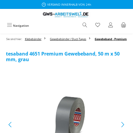
VERSAND INNERHALB VON 24h
Zum Hauptinhalt springen
Navigation
Sie sind hier:
Klebebänder
Gewebebänder / Duct-Tapes
Gewebeband - Premium
tesaband 4651 Premium Gewebeband, 50 m x 50
mm, grau
Bildergalerie überspringen