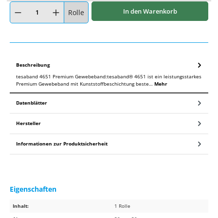
Produkt Anzahl: Gib den gewünschten Wert ein oder benutze die Schaltflächen um
In den Warenkorb
Rolle
Beschreibung
tesaband 4651 Premium Gewebeband:tesaband® 4651 ist ein leistungsstarkes
Premium Gewebeband mit Kunststoffbeschichtung beste…
Mehr
Datenblätter
Hersteller
Informationen zur Produktsicherheit
Eigenschaften
Inhalt:
1 Rolle