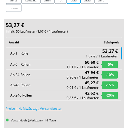
weiss
schwarz
grün
rot
blau
grau
gelb
braun
(Diese Option ist zurzeit nicht verfügbar.)
53,27 €
Inhalt:
50 Laufmeter
(
1,07 €
/ 1 Laufmeter)
Anzahl
Stückpreis
53,27 €
Ab
1
Rolle
1,07 € / 1 Laufmeter
50,60 €
Ab
6
Rollen
-5
%
1,01 € / 1 Laufmeter
47,94 €
Ab
24
Rollen
-10
%
0,96 € / 1 Laufmeter
45,27 €
Ab
48
Rollen
-15
%
0,91 € / 1 Laufmeter
42,62 €
Ab
240
Rollen
-20
%
0,85 € / 1 Laufmeter
Preise inkl. MwSt. zzgl. Versandkosten
Versandzeit (Werktage): 1-3 Tage