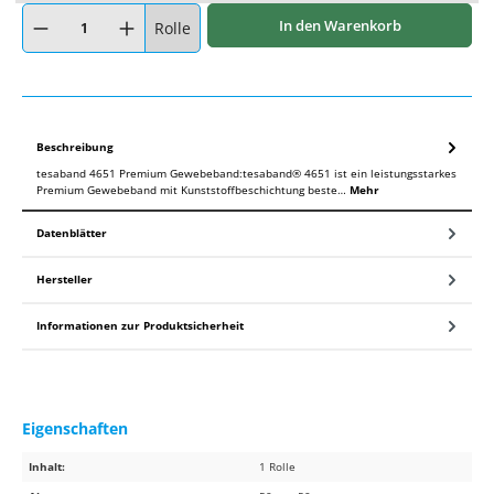
Produkt Anzahl: Gib den gewünschten Wert ein oder benutze die Schaltflächen um
In den Warenkorb
Rolle
Beschreibung
tesaband 4651 Premium Gewebeband:tesaband® 4651 ist ein leistungsstarkes
Premium Gewebeband mit Kunststoffbeschichtung beste…
Mehr
Datenblätter
Hersteller
Informationen zur Produktsicherheit
Eigenschaften
Inhalt:
1 Rolle