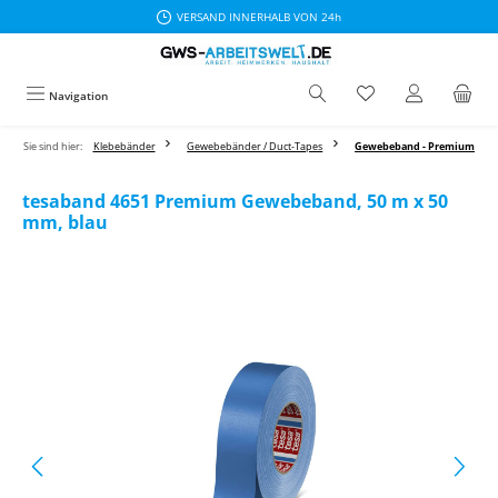
VERSAND INNERHALB VON 24h
Zum Hauptinhalt springen
Navigation
Sie sind hier:
Klebebänder
Gewebebänder / Duct-Tapes
Gewebeband - Premium
tesaband 4651 Premium Gewebeband, 50 m x 50
mm, blau
Bildergalerie überspringen