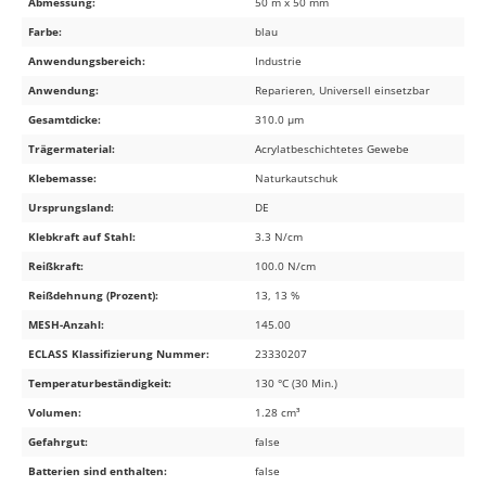
Abmessung:
50 m x 50 mm
Farbe:
blau
Anwendungsbereich:
Industrie
Anwendung:
Reparieren, Universell einsetzbar
Gesamtdicke:
310.0 µm
Trägermaterial:
Acrylatbeschichtetes Gewebe
Klebemasse:
Naturkautschuk
Ursprungsland:
DE
Klebkraft auf Stahl:
3.3 N/cm
Reißkraft:
100.0 N/cm
Reißdehnung (Prozent):
13, 13 %
MESH-Anzahl:
145.00
ECLASS Klassifizierung Nummer:
23330207
Temperaturbeständigkeit:
130 °C (30 Min.)
Volumen:
1.28 cm³
Gefahrgut:
false
Batterien sind enthalten:
false