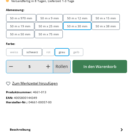
Versandfertig in 8 Tagen, Lieferzeit 1-3 Tage
auswählen
Abmessung:
50 m x 970 mm
50 m x 9 mm
50 m x 12 mm
50 m x 15 mm
50 m x 19 mm
50 m x 25 mm
50 m x 30 mm
50 m x 38 mm
50 m x 50 mm
50 m x 75 mm
auswählen
Farbe:
weiss
schwarz
rot
grau
gelb
(Diese Option ist zurzeit nicht verfügbar.)
(Diese Option ist zurzeit nicht verfügbar.)
(Diese Option ist zurzeit nicht verfügbar.)
Produkt Anzahl: Gib den gewünschten Wert ein oder benutze die Schaltflächen um
Rollen
In den Warenkorb
Zum Merkzettel hinzufügen
Produktnummer:
4661-013
EAN:
4005800144349
Hersteller-Nr.:
04661-00057-00
Beschreibung