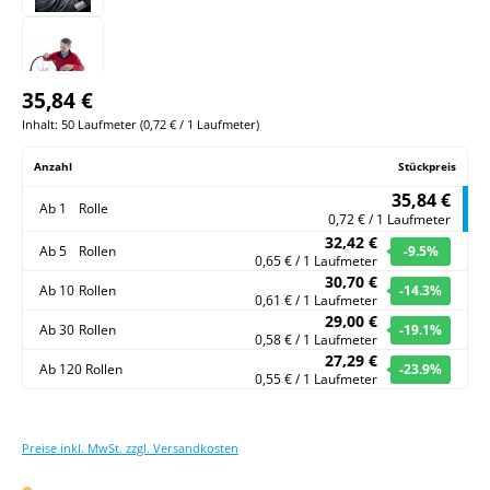
35,84 €
Inhalt:
50 Laufmeter
(
0,72 €
/ 1 Laufmeter)
Anzahl
Stückpreis
35,84 €
Ab
1
Rolle
0,72 € / 1 Laufmeter
32,42 €
Ab
5
Rollen
-9.5
%
0,65 € / 1 Laufmeter
30,70 €
Ab
10
Rollen
-14.3
%
0,61 € / 1 Laufmeter
29,00 €
Ab
30
Rollen
-19.1
%
0,58 € / 1 Laufmeter
27,29 €
Ab
120
Rollen
-23.9
%
0,55 € / 1 Laufmeter
Preise inkl. MwSt. zzgl. Versandkosten