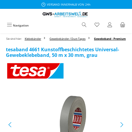
VERSAND INNERHALB VON 24h
Zum Hauptinhalt springen
Navigation
Sie sind hier:
Klebebänder
Gewebebänder / Duct-Tapes
Gewebeband - Premium
tesaband 4661 Kunstoffbeschichtetes Universal-
Gewebeklebeband, 50 m x 30 mm, grau
Bildergalerie überspringen