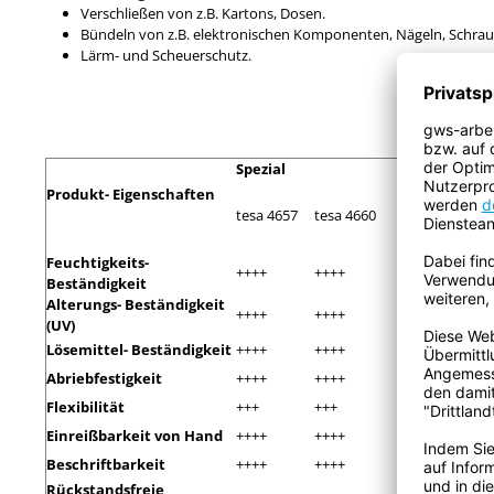
Verschließen von z.B. Kartons, Dosen.
Bündeln von z.B. elektronischen Komponenten, Nägeln, Schraub
Lärm- und Scheuerschutz.
Spezial
Pre
Produkt- Eigenschaften
tesa 4657
tesa 4660
tesa 4651
te
Feuchtigkeits-
++++
++++
++++
++
Beständigkeit
Alterungs- Beständigkeit
++++
++++
+++
++
(UV)
Lösemittel- Beständigkeit
++++
++++
++++
++
Abriebfestigkeit
++++
++++
++++
++
Flexibilität
+++
+++
+++
++
Einreißbarkeit von Hand
++++
++++
++++
++
Beschriftbarkeit
++++
++++
++++
++
Rückstandsfreie