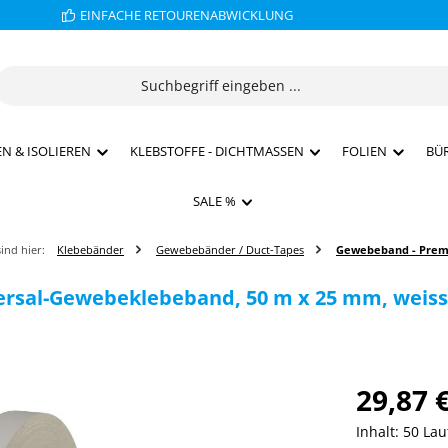
EINFACHE RETOURENABWICKLUNG
N & ISOLIEREN
KLEBSTOFFE - DICHTMASSEN
FOLIEN
BÜ
SALE %
sind hier:
Klebebänder
Gewebebänder / Duct-Tapes
Gewebeband - Pre
ersal-Gewebeklebeband, 50 m x 25 mm, weiss
29,87 
Inhalt:
50 La