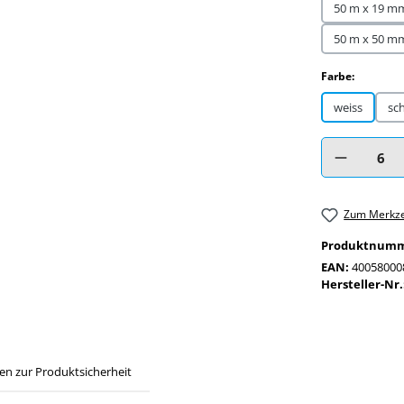
50 m x 19 m
50 m x 50 m
auswähl
Farbe:
weiss
sc
Produkt Anzah
Zum Merkze
Produktnum
EAN:
40058000
Hersteller-Nr.
en zur Produktsicherheit