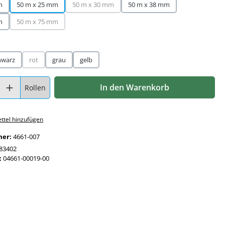
m
50 m x 25 mm
50 m x 30 mm
50 m x 38 mm
(Diese Option ist zurzeit nicht verfügbar.)
m
50 m x 75 mm
(Diese Option ist zurzeit nicht verfügbar.)
en
hwarz
rot
grau
gelb
(Diese Option ist zurzeit nicht verfügbar.)
l: Gib den gewünschten Wert ein oder benutze die Schaltflächen 
In den Warenkorb
Rollen
ttel hinzufügen
mer:
4661-007
83402
:
04661-00019-00