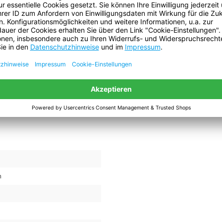
+
++
+++
+++
++
+++
+++
Niveau geprüft und ist deshalb einer strengen Kontrollen unterworfen. All
eilt. Sie stellen Durchschnittswerte dar und sind nicht für eine Spezifika
ür die Marktgängigkeit und die Eignung für einen bestimmten Zweck. Der Ben
nutzers geeignet ist. Falls Sie dabei Hilfe brauchen sollten, steht Ihnen
m