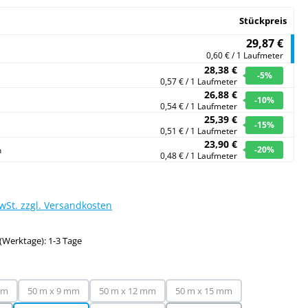
Stückpreis
29,87 €
0,60 € / 1 Laufmeter
28,38 €
-5
%
0,57 € / 1 Laufmeter
26,88 €
-10
%
0,54 € / 1 Laufmeter
25,39 €
-15
%
0,51 € / 1 Laufmeter
23,90 €
-20
%
n
0,48 € / 1 Laufmeter
MwSt. zzgl. Versandkosten
(Werktage): 1-3 Tage
swählen
mm
50 m x 9 mm
50 m x 12 mm
50 m x 15 mm
 Option ist zurzeit nicht verfügbar.)
(Diese Option ist zurzeit nicht verfügbar.)
(Diese Option ist zurzeit nicht verfügbar.)
(Diese Option ist zurzeit nich