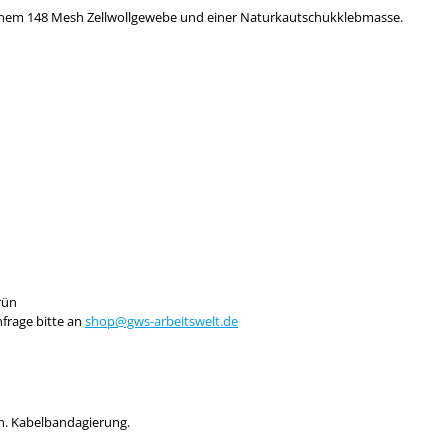
inem 148 Mesh Zellwollgewebe und einer Naturkautschukklebmasse.
grün
frage bitte an
shop@gws-arbeitswelt.de
n. Kabelbandagierung.