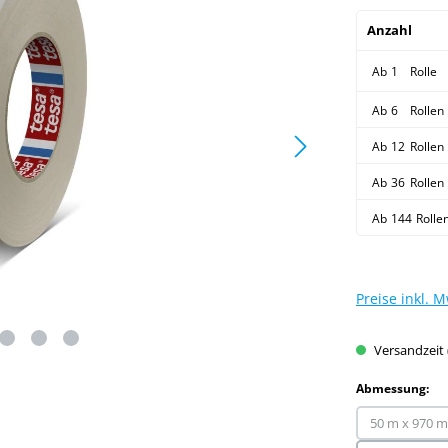
Anzahl
Ab
1
Rolle
Ab
6
Rollen
Ab
12
Rollen
Ab
36
Rollen
Ab
144
Rolle
Preise inkl. 
Versandzeit 
au
Abmessung:
50 m x 970 
(Diese