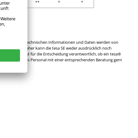
++
++
++
+
+
e obenstehenden technischen Informationen und Daten werden von
tion geeignet. Daher kann die tesa SE weder ausdrücklich noch
utzer selbst ist für die Entscheidung verantwortlich, ob ein tesa®
 unser technisches Personal mit einer entsprechenden Beratung gern