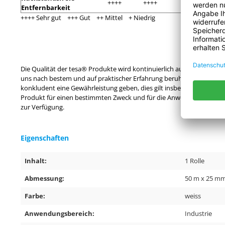
++++
++++
+++
++
Entfernbarkeit
++++ Sehr gut +++ Gut ++ Mittel + Niedrig
Die Qualität der tesa® Produkte wird kontinuierlich auf höchstem 
uns nach bestem und auf praktischer Erfahrung beruhendem Wissen ert
konkludent eine Gewährleistung geben, dies gilt insbesondere auch f
Produkt für einen bestimmten Zweck und für die Anwendungsart des Be
zur Verfügung.
Eigenschaften
Inhalt:
1 Rolle
Abmessung:
50 m x 25 m
Farbe:
weiss
Anwendungsbereich:
Industrie