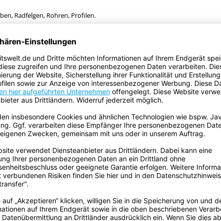
en, Radfelgen, Rohren, Profilen.
mium
Standard
tesa
tesa
sa 4661
tesa 4541
tesa 4549
tesa 53949
tesa 53999
4671
53799
++
++
++
+++
++++
++++
++++
+
++
++
+++
+++
+++
+++
++
+
+
+++
+++
+++
+++
++
+++
+++
+++
++
++
++
+
++++
++++
+++
++
++
++
++
++
++
++++
+++
+++
+++
++
+++
+++
+++
++
++
++