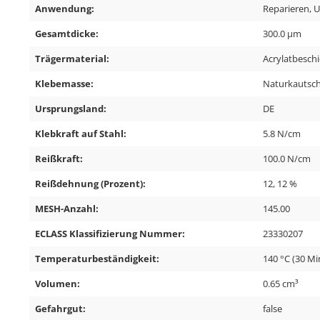
Anwendung:
Reparieren, U
Gesamtdicke:
300.0 µm
Trägermaterial:
Acrylatbesch
Klebemasse:
Naturkautsc
Ursprungsland:
DE
Klebkraft auf Stahl:
5.8 N/cm
Reißkraft:
100.0 N/cm
Reißdehnung (Prozent):
12, 12 %
MESH-Anzahl:
145.00
ECLASS Klassifizierung Nummer:
23330207
Temperaturbeständigkeit:
140 °C (30 Mi
Volumen:
0.65 cm³
Gefahrgut:
false