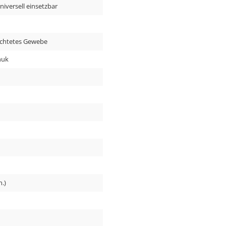
niversell einsetzbar
ichtetes Gewebe
huk
n.)