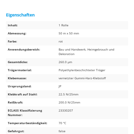
Eigenschaften
Inhalt:
1 Rolle
Abmessung:
50 m x 50 mm
Farbe:
rot
Anwendungsbereich:
Bau und Handwerk, Heimgebrauch und
Dekoration
Gesamtdicke:
260.0 µm
Trägermaterial:
Polyethylenbeschichteter Träger
Klebemasse:
vernetzter Gummi-Harz-Klebstoff
Ursprungsland:
JP
Klebkraft auf Stahl:
22.5 N/25mm
Reißkraft:
200.0 N/25mm
ECLASS Klassifizierung
23330207
Nummer:
Temperaturbeständigkeit:
70 °C
Gefahrgut:
false