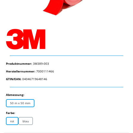
Produktnummer:
3M389-003
Herstellernummer:
7000111466
GTIN/EAN:
04046719648146
auswählen
Abmessung:
50 m x 50 mm
auswählen
Farbe:
rot
blau