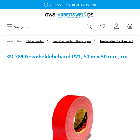
VERSAND INNERHALB VON 24h
Zum Hauptinhalt springen
Navigation
Sie sind hier:
Klebebänder
Gewebebänder / Duct-Tapes
Gewebeband - Standard
3M 389 Gewebeklebeband PV1, 50 m x 50 mm, rot
Bildergalerie überspringen