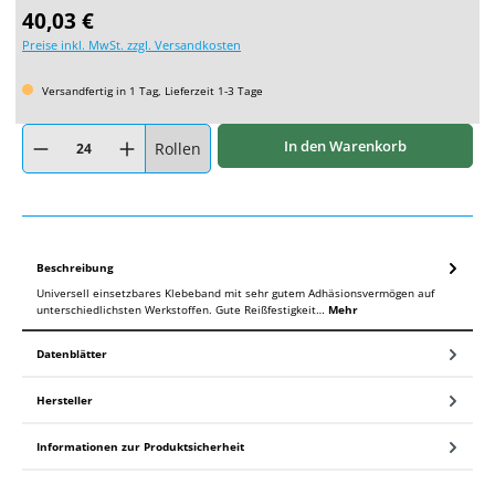
Regulärer Preis:
40,03 €
Preise inkl. MwSt. zzgl. Versandkosten
Versandfertig in 1 Tag, Lieferzeit 1-3 Tage
Produkt Anzahl: Gib den gewünschten Wert ein oder benutze die Schaltflächen um
In den Warenkorb
Rollen
Beschreibung
Universell einsetzbares Klebeband mit sehr gutem Adhäsionsvermögen auf
unterschiedlichsten Werkstoffen. Gute Reißfestigkeit…
Mehr
Datenblätter
Hersteller
Informationen zur Produktsicherheit