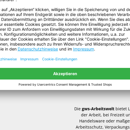
ECLASS Klassifizierung Numme
die Marktgängigkeit und die
scheidung verantwortlich, ob ein
Volumen:
s Benutzers geeignet ist. Falls
Gefahrgut:
l mit einer entsprechenden
Batterien sind enthalten:
Enthält flüssigen Inhalt:
Die
gws-Arbeitswelt
bietet 
der Arbeit, bei Freizeit
Handelsware oder maßgesc
Arbeitsschutz, Verpackungs