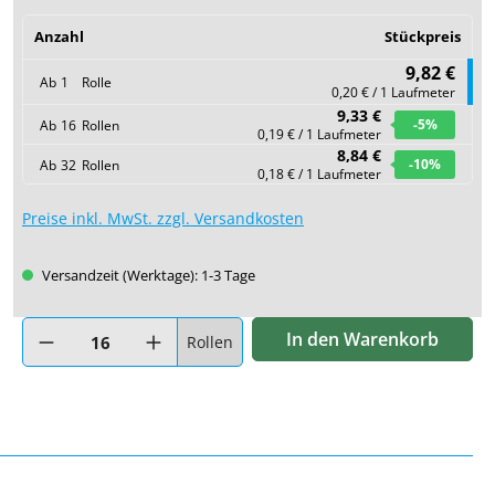
Anzahl
Stückpreis
9,82 €
Ab
1
Rolle
0,20 € / 1 Laufmeter
9,33 €
-5
%
Ab
16
Rollen
0,19 € / 1 Laufmeter
8,84 €
-10
%
Ab
32
Rollen
0,18 € / 1 Laufmeter
Preise inkl. MwSt. zzgl. Versandkosten
Versandzeit (Werktage): 1-3 Tage
Produkt Anzahl: Gib den gewünschten Wert ein oder benutze di
In den Warenkorb
Rollen