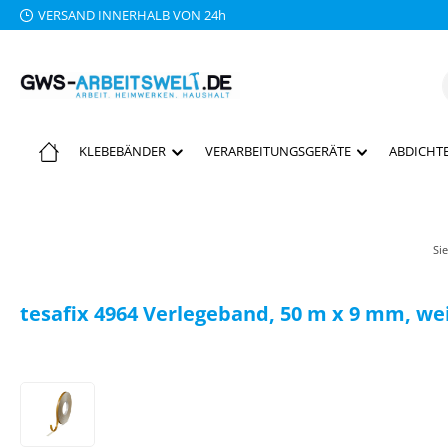
VERSAND INNERHALB VON 24h
 Hauptinhalt springen
Zur Suche springen
Zur Hauptnavigation springen
KLEBEBÄNDER
VERARBEITUNGSGERÄTE
ABDICHTE
Sie
tesafix 4964 Verlegeband, 50 m x 9 mm, we
Bildergalerie überspringen