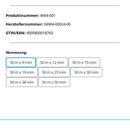
Produktnummer:
4964-001
Herstellernummer:
04964-00024-00
GTIN/EAN:
4005800018763
auswählen
Abmessung:
50 m x 9 mm
50 m x 12 mm
50 m x 15 mm
50 m x 19 mm
50 m x 25 mm
50 m x 30 mm
50 m x 38 mm
50 m x 50 mm