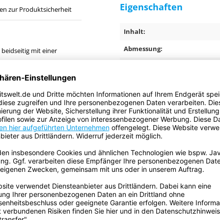
Eigenschaften
en zur Produktsicherheit
Inhalt:
Abmessung:
beidseitig mit einer
Farbe:
Verklebungen auf rauen
Anwendungsbereich:
leicht entfernen.
Gesamtdicke:
Trägermaterial:
Klebemasse:
Ursprungsland:
Klebkraft auf Stahl:
Reißkraft:
u geprüft und ist deshalb einer
formationen und Daten werden von
Reißdehnung (Prozent):
lt. Sie stellen Durchschnittswerte
SE weder ausdrücklich noch