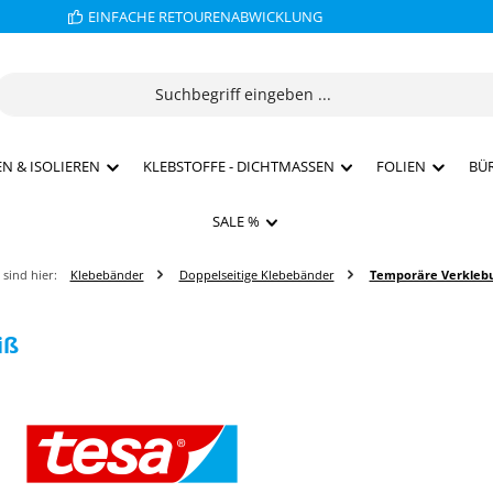
EINFACHE RETOURENABWICKLUNG
N & ISOLIEREN
KLEBSTOFFE - DICHTMASSEN
FOLIEN
BÜ
SALE %
 sind hier:
Klebebänder
Doppelseitige Klebebänder
Temporäre Verkleb
iß