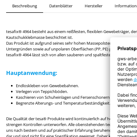
Beschreibung
Datenblätter
Hersteller
Information
tesafix® 4964 besteht aus einem reißfesten, flexiblen Gewebeträger, der 
Kautschukklebmasse beschichtet ist.
Das Produkt ist aufgrund seines sehr hohen Massepolsters speziell für 
Untergründen sowie auf unpolaren Oberflächen (PP, PE) geeignet.
tesafix® 4964 lässt sich von allen sauberen und spaltfesten Oberflächen 
Hauptanwendung:
Endloskleben von Gewebebahnen.
Verlegen von Teppichböden.
Kaschieren von Schuheinlagen und Fersenschonern.
Begrenzte Alterungs- und Temperaturbeständigkeit.
Die Qualität der tesa® Produkte wird kontinuierlich auf höchstem Nivea
strengen Kontrollen unterworfen. Alle obenstehenden technischen In
uns nach bestem und auf praktischer Erfahrung beruhendem Wissen ertei
dar und sind nicht für eine Spezifikation geeignet. Daher kann die tesa 