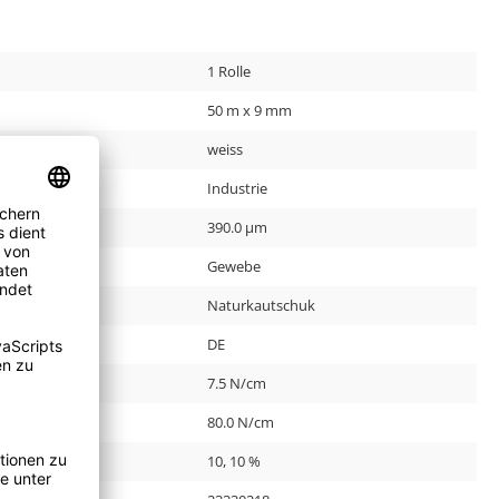
1 Rolle
50 m x 9 mm
weiss
Industrie
390.0 µm
Gewebe
Naturkautschuk
DE
7.5 N/cm
80.0 N/cm
10, 10 %