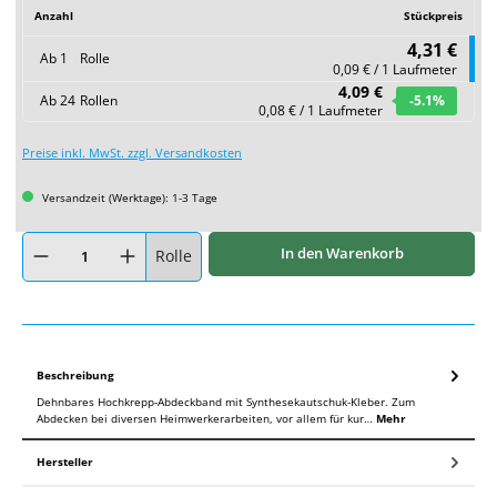
Anzahl
Stückpreis
4,31 €
Ab
1
Rolle
0,09 € / 1 Laufmeter
4,09 €
Ab
24
Rollen
-5.1
%
0,08 € / 1 Laufmeter
Preise inkl. MwSt. zzgl. Versandkosten
Versandzeit (Werktage): 1-3 Tage
Produkt Anzahl: Gib den gewünschten Wert ein oder benutze die Schaltflächen um
In den Warenkorb
Rolle
Beschreibung
Dehnbares Hochkrepp-Abdeckband mit Synthesekautschuk-Kleber. Zum
Abdecken bei diversen Heimwerkerarbeiten, vor allem für kur…
Mehr
Hersteller