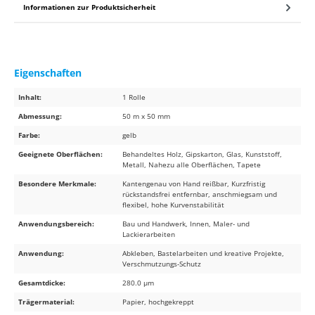
Informationen zur Produktsicherheit
Eigenschaften
Inhalt:
1 Rolle
Abmessung:
50 m x 50 mm
Farbe:
gelb
Geeignete Oberflächen:
Behandeltes Holz, Gipskarton, Glas, Kunststoff,
Metall, Nahezu alle Oberflächen, Tapete
Besondere Merkmale:
Kantengenau von Hand reißbar, Kurzfristig
rückstandsfrei entfernbar, anschmiegsam und
flexibel, hohe Kurvenstabilität
Anwendungsbereich:
Bau und Handwerk, Innen, Maler- und
Lackierarbeiten
Anwendung:
Abkleben, Bastelarbeiten und kreative Projekte,
Verschmutzungs-Schutz
Gesamtdicke:
280.0 µm
Trägermaterial:
Papier, hochgekreppt