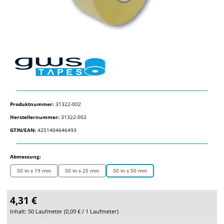
Produktnummer:
31322-002
Herstellernummer:
31322-002
GTIN/EAN:
4251404646493
auswählen
Abmessung:
50 m x 19 mm
50 m x 25 mm
50 m x 50 mm
4,31 €
Inhalt:
50 Laufmeter
(
0,09 €
/ 1 Laufmeter)