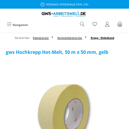
VERSAND INNERHALB VON 24h
Zum Hauptinhalt springen
Navigation
Sie sind hier:
Klebebänder
Abdeckklebebänder
Krepp - Klebeband
gws Hochkrepp Hot-Melt, 50 m x 50 mm, gelb
Bildergalerie überspringen