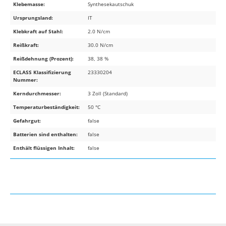
Klebemasse:
Synthesekautschuk
Ursprungsland:
IT
Klebkraft auf Stahl:
2.0 N/cm
Reißkraft:
30.0 N/cm
Reißdehnung (Prozent):
38, 38 %
ECLASS Klassifizierung
23330204
Nummer:
Kerndurchmesser:
3 Zoll (Standard)
Temperaturbeständigkeit:
50 °C
Gefahrgut:
false
Batterien sind enthalten:
false
Enthält flüssigen Inhalt:
false