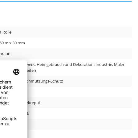
1 Rolle
50 m x 30 mm
braun
Bau und Handwerk, Heimgebrauch und Dekoration, Industrie, Maler-
und Lackierarbeiten
Abkleben, Verschmutzungs-Schutz
190.0 µm
Papier, leicht gekreppt
Naturkautschuk
DE
4.7 N/cm