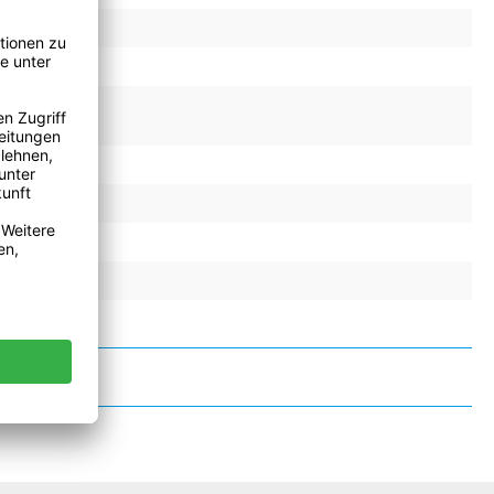
53.0 N/cm
13, 13 %
23330204
140 °C
0.47 cm³
false
false
false