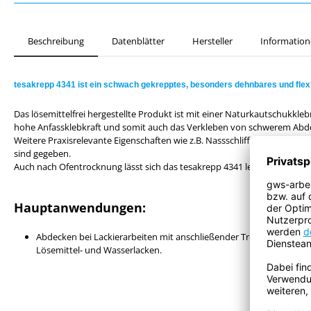
Beschreibung
Datenblätter
Hersteller
Information
tesakrepp
4341 ist ein schwach gekrepptes, besonders dehnbares und flex
Das lösemittelfrei hergestellte Produkt ist mit einer Naturkautschukkle
hohe Anfassklebkraft und somit auch das Verkleben von schwerem Abde
Weitere Praxisrelevante Eigenschaften wie z.B. Nassschliffestigkeit oder
sind gegeben.
Auch nach Ofentrocknung lässt sich das tesakrepp 4341 leicht abziehen.
Hauptanwendungen:
Abdecken bei Lackierarbeiten mit anschließender Trocknung bis 
Lösemittel- und Wasserlacken.