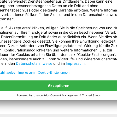
Reißkraft:
Reißdehnung (Prozent):
ECLASS Klassifizierung
Nummer:
Temperaturbeständigkeit:
Volumen:
Gefahrgut:
Batterien sind enthalten:
Enthält flüssigen Inhalt: