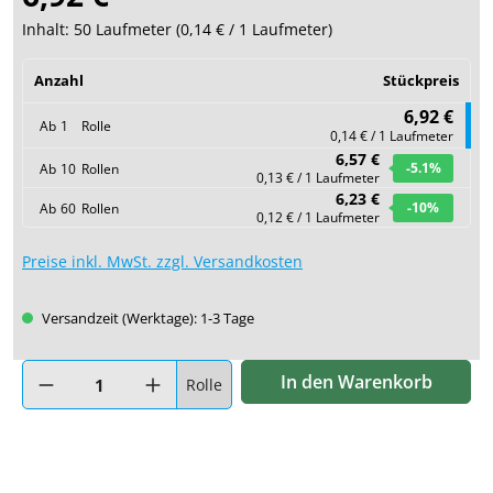
Inhalt:
50 Laufmeter
(
0,14 €
/ 1 Laufmeter)
Anzahl
Stückpreis
6,92 €
Ab
1
Rolle
0,14 € / 1 Laufmeter
6,57 €
-5.1
%
Ab
10
Rollen
0,13 € / 1 Laufmeter
6,23 €
-10
%
Ab
60
Rollen
0,12 € / 1 Laufmeter
Preise inkl. MwSt. zzgl. Versandkosten
Versandzeit (Werktage): 1-3 Tage
Produkt Anzahl: Gib den gewünschten Wert ein oder benutze di
In den Warenkorb
Rolle