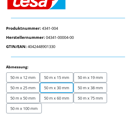
Produktnummer:
4341-004
Herstellernummer:
04341-00004-00
GTIN/EAN:
4042448901330
auswählen
Abmessung:
50 m x 12 mm
50 m x 15 mm
50 m x 19 mm
50 m x 25 mm
50 m x 30 mm
50 m x 38 mm
50 m x 50 mm
50 m x 60 mm
50 m x 75 mm
50 m x 100 mm