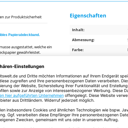
Eigenschaften
en zur Produktsicherheit
Inhalt:
ibles Papierabdeckband.
Abmessung:
bmasse ausgestattet, welche ein
Farbe:
ckpapier gewährleistet.
 sehr gute Lack- und Füllerhaftung
Anwendungsbereich:
Anwendung:
Gesamtdicke:
Trägermaterial:
140°C bei Verwendung von
Klebemasse:
Ursprungsland:
Klebkraft auf Stahl: