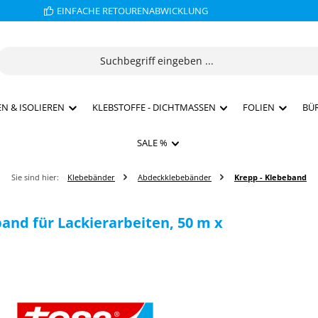
EINFACHE RETOURENABWICKLUNG
N & ISOLIEREN
KLEBSTOFFE - DICHTMASSEN
FOLIEN
BÜ
SALE %
Sie sind hier:
Klebebänder
Abdeckklebebänder
Krepp - Klebeband
nd für Lackierarbeiten, 50 m x