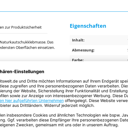
Eigenschaften
en zur Produktsicherheit
Inhalt:
r Naturkautschukklebmasse. Das
hiedensten Oberflächen einsetzen.
Abmessung:
Farbe:
Anwendungsbereich:
Anwendung:
Gesamtdicke:
Trägermaterial:
Klebemasse:
Ursprungsland: