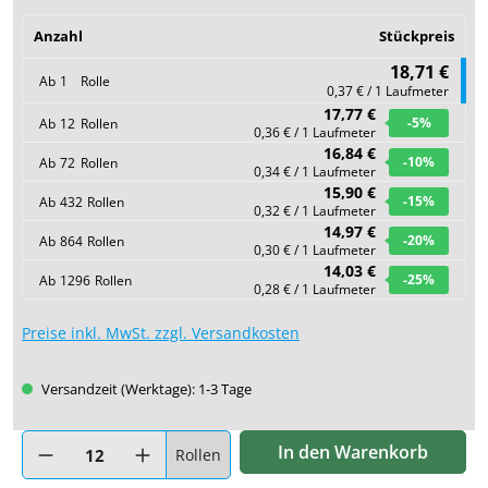
Anzahl
Stückpreis
18,71 €
Ab
1
Rolle
0,37 € / 1 Laufmeter
17,77 €
-5
%
Ab
12
Rollen
0,36 € / 1 Laufmeter
16,84 €
-10
%
Ab
72
Rollen
0,34 € / 1 Laufmeter
15,90 €
-15
%
Ab
432
Rollen
0,32 € / 1 Laufmeter
14,97 €
-20
%
Ab
864
Rollen
0,30 € / 1 Laufmeter
14,03 €
-25
%
Ab
1296
Rollen
0,28 € / 1 Laufmeter
Preise inkl. MwSt. zzgl. Versandkosten
Versandzeit (Werktage): 1-3 Tage
Produkt Anzahl: Gib den gewünschten Wert ein oder benutze di
In den Warenkorb
Rollen