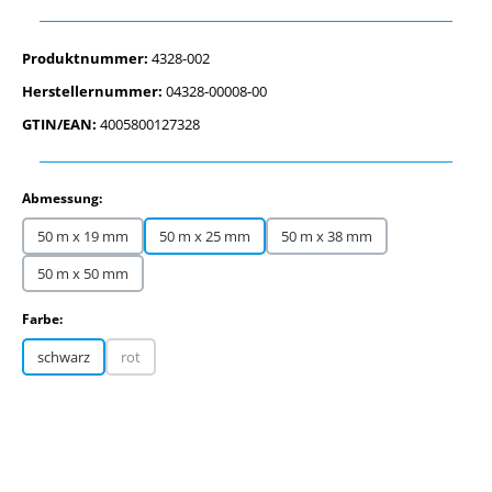
Produktnummer:
4328-002
Herstellernummer:
04328-00008-00
GTIN/EAN:
4005800127328
auswählen
Abmessung:
50 m x 19 mm
50 m x 25 mm
50 m x 38 mm
50 m x 50 mm
auswählen
Farbe:
schwarz
rot
(Diese Option ist zurzeit nicht verfügbar.)