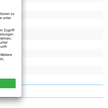
4.8 N/cm
42.0 N/cm
12, 12 %
23330204
140 °C
0.42 cm³
false
false
false