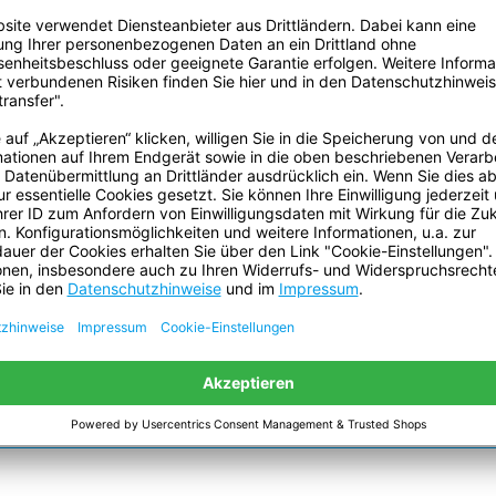
Klebkraft auf Stahl:
Reißkraft:
Reißdehnung (Prozent):
.
ECLASS Klassifizierung
Nummer:
Temperaturbeständigkeit:
Volumen:
Gefahrgut:
Batterien sind enthalten:
Enthält flüssigen Inhalt: