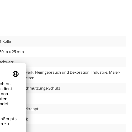
1 Rolle
50 m x 25 mm
schwarz
Bau und Handwerk, Heimgebrauch und Dekoration, Industrie, Maler-
und Lackierarbeiten
Abkleben, Verschmutzungs-Schutz
175.0 µm
Papier, leicht gekreppt
Naturkautschuk
DE