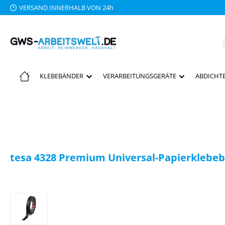
VERSAND INNERHALB VON 24h
 Hauptinhalt springen
Zur Suche springen
Zur Hauptnavigation springen
KLEBEBÄNDER
VERARBEITUNGSGERÄTE
ABDICHTE
tesa 4328 Premium Universal-Papierklebeb
Bildergalerie überspringen