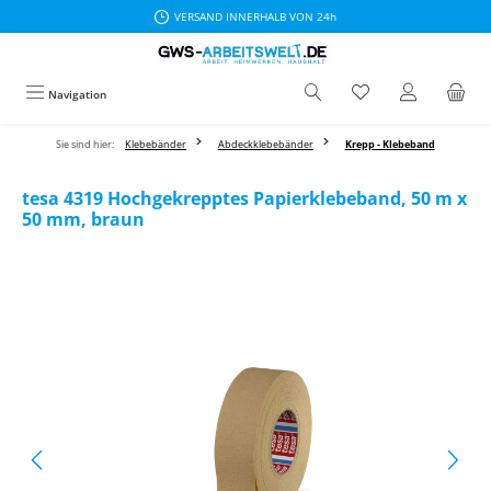
VERSAND INNERHALB VON 24h
Zum Hauptinhalt springen
Navigation
Sie sind hier:
Klebebänder
Abdeckklebebänder
Krepp - Klebeband
tesa 4319 Hochgekrepptes Papierklebeband, 50 m x
50 mm, braun
Bildergalerie überspringen