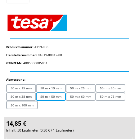
Produktnummer:
4319-008
Herstellernummer:
04319-00012-00
GTIN/EAN:
4005800005091
auswählen
Abmessung:
50 m x 15 mm
50 m x 19 mm
50 m x 25 mm
50 m x 30 mm
50 m x 38 mm
50 m x 50 mm
50 m x 60 mm
50 m x 75 mm
50 m x 100 mm
14,85 €
Inhalt:
50 Laufmeter
(
0,30 €
/ 1 Laufmeter)