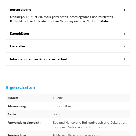
Beschreibung
tesakrepp 4319 ist ein stark gekrepptes, schmiegsames und reißfestes
Papierklebeband mit einer hohen Dehnungsreserve. Dadurc…
Mehr
Datenblätter
Hersteller
Informationen zur Produktsicherheit
Eigenschaften
Inhalt:
1 Rolle
Abmessung:
50 m x 50 mm
Farbe:
braun
Anwendungsbereich:
Bau und Handwerk, Heimgebrauch und Dekoration,
Industrie, Maler- und Lackierarbeiten
Anwendung:
Abkleben, Verschmutzungs-Schutz