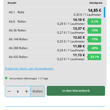
Anzahl
Stückpreis
14,85 €
Ab
1
Rolle
0,30 € / 1 Laufmeter
14,10 €
Ab
6
Rollen
-5.1
%
0,28 € / 1 Laufmeter
13,37 €
Ab
36
Rollen
-10
%
0,27 € / 1 Laufmeter
12,62 €
Ab
144
Rollen
-15
%
0,25 € / 1 Laufmeter
11,88 €
Ab
288
Rollen
-20
%
0,24 € / 1 Laufmeter
11,13 €
Ab
432
Rollen
-25.1
%
0,22 € / 1 Laufmeter
Preise inkl. MwSt. zzgl. Versandkosten
Versandzeit (Werktage): 1-3 Tage
Produkt Anzahl: Gib den gewünschten Wert ein oder benutze die Schaltflächen um
In den Warenkorb
Rollen