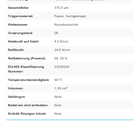
Gesamtdicke:
375.0 µm
Trägermaterial:
Papier, hochgekreppt
Klebemasse:
Naturkautschuk
Ursprungsland:
DE
Klebkraft auf Stahl:
4.5 N/cm
Reißkraft:
24.0 N/cm
Reißdehnung (Prozent):
58, 58 %
ECLASS Klassifizierung
23330204
Nummer:
Temperaturbeständigkeit:
60 °C
Volumen:
1.39 cm³
Gefahrgut:
false
Batterien sind enthalten:
false
Enthält flüssigen Inhalt:
false