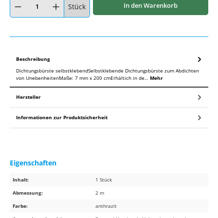
In den Warenkorb
Stück
Beschreibung
Dichtungsbürste selbstklebendSelbstklebende Dichtungsbürste zum Abdichten
von UnebenheitenMaße: 7 mm x 200 cmErhältich in de…
Mehr
Hersteller
Informationen zur Produktsicherheit
Eigenschaften
Inhalt:
1 Stück
Abmessung:
2 m
Farbe:
anthrazit