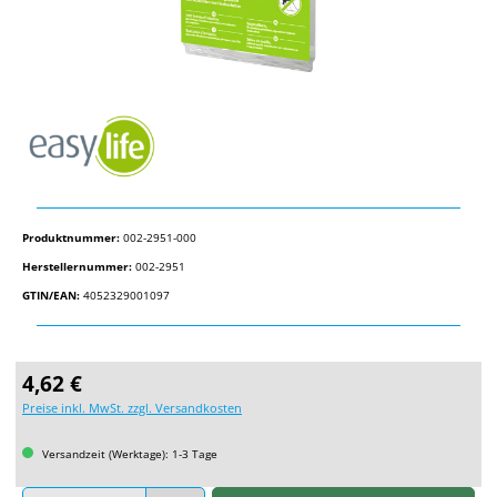
Produktnummer:
002-2951-000
Herstellernummer:
002-2951
GTIN/EAN:
4052329001097
Regulärer Preis:
4,62 €
Preise inkl. MwSt. zzgl. Versandkosten
Versandzeit (Werktage): 1-3 Tage
Produkt Anzahl: Gib den gewünschten Wert ein oder benutze die Schaltflächen um