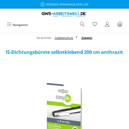
VERSAND INNERHALB VON 24h
Zum Hauptinhalt springen
Navigation
Sie sind hier:
Insektenschutz
Zubehör
IS-Dichtungsbürste selbstklebend 200 cm anthrazit
Bildergalerie überspringen