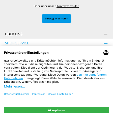
Oder über unser
Kontaktformular
.
Vertrag widerrufen
ÜBER UNS
SHOP SERVICE
INFORMATION
SICHER EINKAUFEN
UNSERE COMMUNITIES
Facebook
Instagram
YouTube
TikTok
LinkedIn
Alle Preise inkl. gesetzl. Mehrwertsteuer zzgl.
Versandkosten
und ggf.
Nachnahmegebühren, wenn nicht anders angegeben.