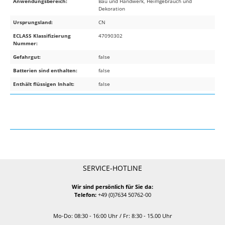
Anwendungsbereich:
Bau und Handwerk, Heimgebrauch und
Dekoration
Ursprungsland:
CN
ECLASS Klassifizierung
47090302
Nummer:
Gefahrgut:
false
Batterien sind enthalten:
false
Enthält flüssigen Inhalt:
false
SERVICE-HOTLINE
Wir sind persönlich für Sie da:
Telefon:
+49 (0)7634 50762-00
Mo-Do: 08:30 - 16:00 Uhr / Fr: 8:30 - 15.00 Uhr