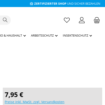
ZERTIFIZIERTER SHOP
UND SICHER BEZAHLEN
RO & HAUSHALT
ARBEITSSCHUTZ
INSEKTENSCHUTZ
Regulärer Preis:
7,95 €
Preise inkl. MwSt. zzgl. Versandkosten