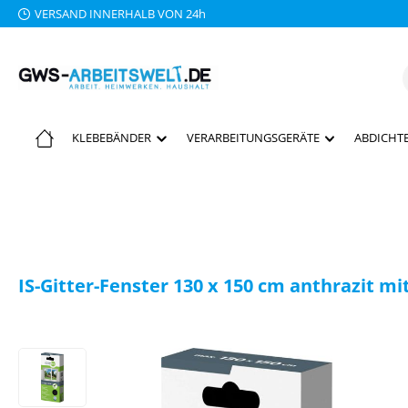
VERSAND INNERHALB VON 24h
 Hauptinhalt springen
Zur Suche springen
Zur Hauptnavigation springen
KLEBEBÄNDER
VERARBEITUNGSGERÄTE
ABDICHTE
IS-Gitter-Fenster 130 x 150 cm anthrazit mi
Bildergalerie überspringen