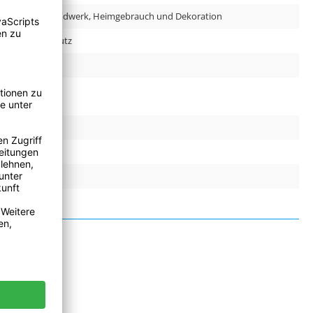
Bau und Handwerk, Heimgebrauch und Dekoration
Insektenschutz
CN
47090302
true
false
false
false