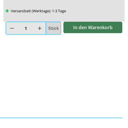
Versandzeit (Werktage): 1-3 Tage
Produkt Anzahl: Gib den gewünschten Wert ein oder benutze di
In den Warenkorb
Stück