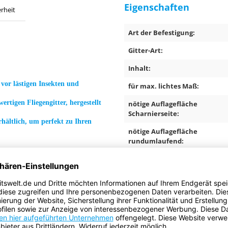
Eigenschaften
rheit
Art der Befestigung:
Gitter-Art:
Inhalt:
 vor lästigen Insekten und
für max. lichtes Maß:
ertigen Fliegengitter, hergestellt
nötige Auflagefläche
Scharnierseite:
hältlich, um perfekt zu Ihren
nötige Auflagefläche
rundumlaufend:
Abmessung:
Farbe:
Geeignete Oberflächen:
Besondere Merkmale: