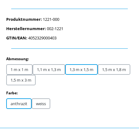
Produktnummer:
1221-000
Herstellernummer:
002-1221
GTIN/EAN:
4052329000403
auswählen
Abmessung:
1 m x 1 m
1,1 m x 1,3 m
1,3 m x 1,5 m
1,5 m x 1,8 m
1,5 m x 3 m
auswählen
Farbe:
anthrazit
weiss