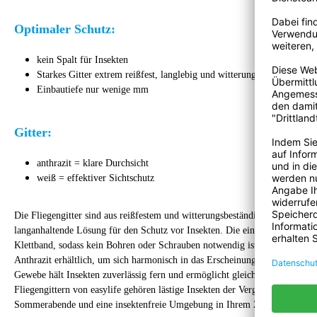
Optimaler Schutz:
kein Spalt für Insekten
Starkes Gitter extrem reißfest, langlebig und witterungsbeständig
Einbautiefe nur wenige mm
Gitter:
anthrazit = klare Durchsicht
weiß = effektiver Sichtschutz
Die Fliegengitter sind aus reißfestem und witterungsbeständigem Material g
langanhaltende Lösung für den Schutz vor Insekten. Die einfache Anbringun
Klettband, sodass kein Bohren oder Schrauben notwendig ist. Die Fliegengi
Anthrazit erhältlich, um sich harmonisch in das Erscheinungsbild Ihrer Fe
Gewebe hält Insekten zuverlässig fern und ermöglicht gleichzeitig eine gute
Fliegengittern von easylife gehören lästige Insekten der Vergangenheit an.
Sommerabende und eine insektenfreie Umgebung in Ihrem Zuhause.