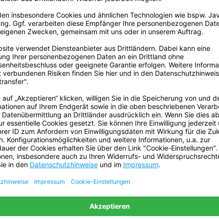
Anwendungsbereich:
Anwendung:
Ursprungsland:
ECLASS Klassifizierung
Nummer:
Rückstandsfrei entfernbar:
Gefahrgut:
Batterien sind enthalten:
Enthält flüssigen Inhalt:
efertigt und bieten somit eine
g erfolgt mittels selbstklebendem
tter sind in den Farben Weiß und
nster einzufügen. Das feinmaschige
 Luftzirkulation. Mit den
 Genießen Sie unbeschwerte