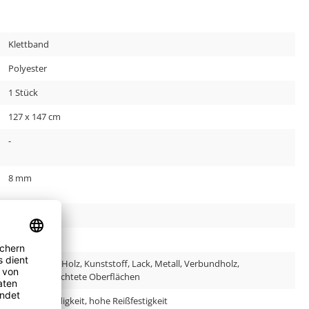
Klettband
Polyester
1 Stück
127 x 147 cm
-
8 mm
1,3 m x 1,5 m
anthrazit
Behandeltes Holz, Kunststoff, Lack, Metall, Verbundholz,
pulverbeschichtete Oberflächen
gute Beständigkeit, hohe Reißfestigkeit