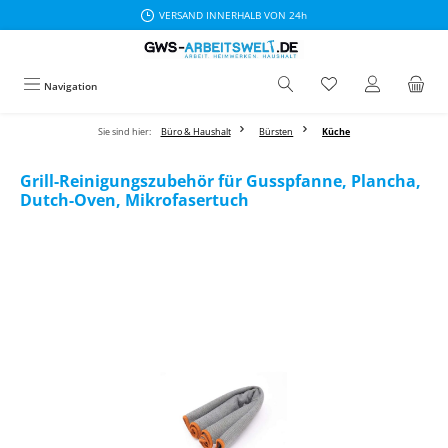
VERSAND INNERHALB VON 24h
Zum Hauptinhalt springen
Navigation
Sie sind hier:
Büro & Haushalt
Bürsten
Küche
Grill-Reinigungszubehör für Gusspfanne, Plancha,
Dutch-Oven, Mikrofasertuch
Bildergalerie überspringen