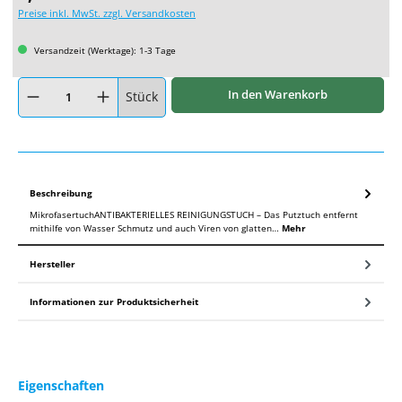
Preise inkl. MwSt. zzgl. Versandkosten
Versandzeit (Werktage): 1-3 Tage
Produkt Anzahl: Gib den gewünschten Wert ein oder benutze die Schaltflächen um
In den Warenkorb
Stück
Beschreibung
MikrofasertuchANTIBAKTERIELLES REINIGUNGSTUCH – Das Putztuch entfernt
mithilfe von Wasser Schmutz und auch Viren von glatten…
Mehr
Hersteller
Informationen zur Produktsicherheit
Eigenschaften